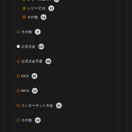
シリーズ13
13
その他
16
その他
9
公式大会
227
公式大会予選
88
PJCS
81
WCS
13
インターネット大会
61
その他
10