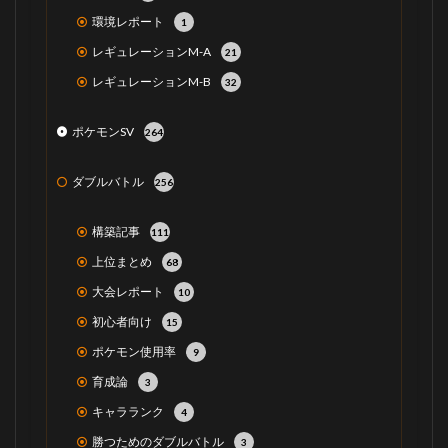
環境レポート
1
レギュレーションM-A
21
レギュレーションM-B
32
ポケモンSV
264
ダブルバトル
256
構築記事
111
上位まとめ
68
大会レポート
10
初心者向け
15
ポケモン使用率
9
育成論
3
キャラランク
4
勝つためのダブルバトル
3