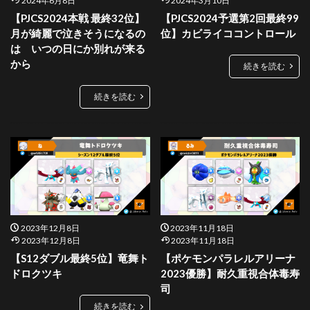
2024年6月8日
2024年3月10日
【PJCS2024本戦 最終32位】
【PJCS2024予選第2回最終99
月が綺麗で泣きそうになるの
位】カビライココントロール
は いつの日にか別れが来る
から
続きを読む
続きを読む
2023年12月8日
2023年11月18日
2023年12月8日
2023年11月18日
【S12ダブル最終5位】竜舞ト
【ポケモンパラレルアリーナ
ドロクツキ
2023優勝】耐久重視合体毒寿
司
続きを読む