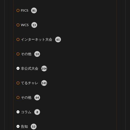
PJCS
81
WCS
13
インターネット大会
61
その他
10
非公式大会
204
てるチャレ
141
その他
64
コラム
8
告知
53