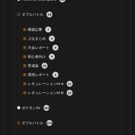
ダブルバトル
58
構築記事
7
上位まとめ
9
大会レポート
4
初心者向け
9
育成論
24
環境レポート
1
レギュレーションM-A
21
レギュレーションM-B
32
ポケモンSV
264
ダブルバトル
256