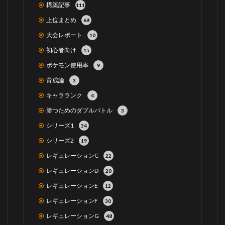
構築記事
111
上位まとめ
68
大会レポート
10
初心者向け
15
ポケモン使用率
9
育成論
3
キャラランク
4
勝つためのダブルバトル
3
シリーズ1
34
シリーズ2
19
レギュレーションC
22
レギュレーションD
20
レギュレーションE
12
レギュレーションF
30
レギュレーションG
48