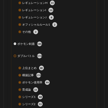
レギュレーションH
15
レギュレーションI
20
レギュレーションJ
8
オフィシャルルール1
2
その他
3
ポケモン剣盾
581
ダブルバトル
574
上位まとめ
82
構築記事
270
ポケモン使用率
99
育成論
33
シリーズ1
48
シリーズ2
53