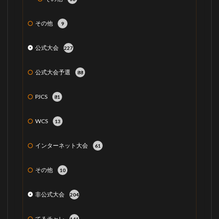
その他
9
公式大会
227
公式大会予選
88
PJCS
81
WCS
13
インターネット大会
61
その他
10
非公式大会
204
てるチャレ