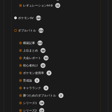
レギュレーションM-B
32
ポケモンSV
264
ダブルバトル
256
構築記事
111
上位まとめ
68
大会レポート
10
初心者向け
15
ポケモン使用率
9
育成論
3
キャラランク
4
勝つためのダブルバトル
3
シリーズ1
34
シリーズ2
19