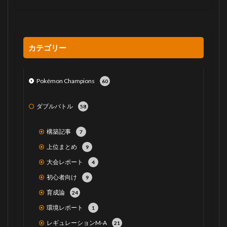
カテゴリー
Pokémon Champions
60
ダブルバトル
58
構築記事
7
上位まとめ
9
大会レポート
4
初心者向け
9
育成論
24
環境レポート
1
レギュレーションM-A
21