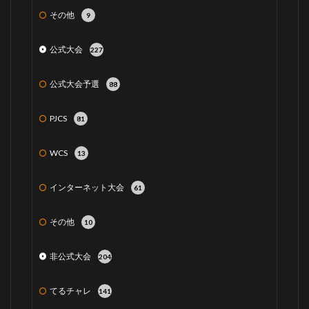
その他
9
公式大会
227
公式大会予選
88
PJCS
81
WCS
13
インターネット大会
61
その他
10
非公式大会
204
てるチャレ
141