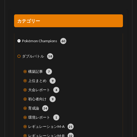
カテゴリー
Pokémon Champions
60
ダブルバトル
58
構築記事
7
上位まとめ
9
大会レポート
4
初心者向け
9
育成論
24
環境レポート
1
レギュレーションM-A
21
レギュレーションM-B
32