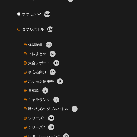
ポケモンSV
264
ダブルバトル
256
構築記事
111
上位まとめ
68
大会レポート
10
初心者向け
15
ポケモン使用率
9
育成論
3
キャラランク
4
勝つためのダブルバトル
3
シリーズ1
34
シリーズ2
19
レギュレーションC
22