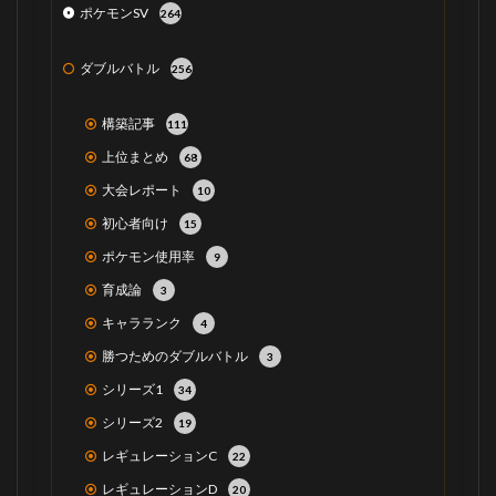
ポケモンSV
264
ダブルバトル
256
構築記事
111
上位まとめ
68
大会レポート
10
初心者向け
15
ポケモン使用率
9
育成論
3
キャラランク
4
勝つためのダブルバトル
3
シリーズ1
34
シリーズ2
19
レギュレーションC
22
レギュレーションD
20