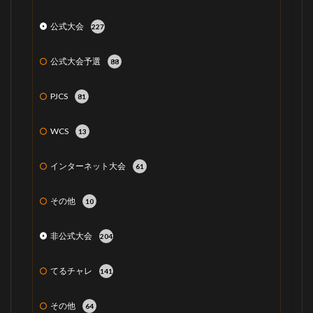
公式大会
227
公式大会予選
88
PJCS
81
WCS
13
インターネット大会
61
その他
10
非公式大会
204
てるチャレ
141
その他
64