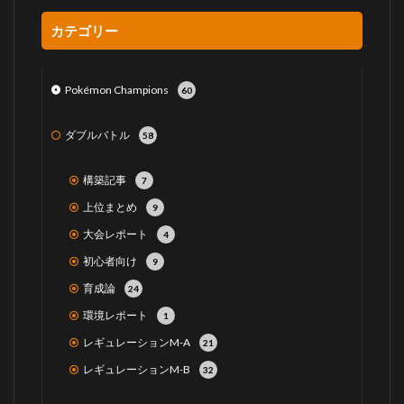
カテゴリー
Pokémon Champions
60
ダブルバトル
58
構築記事
7
上位まとめ
9
大会レポート
4
初心者向け
9
育成論
24
環境レポート
1
レギュレーションM-A
21
レギュレーションM-B
32