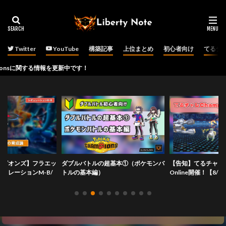
Twitter
YouTube
構築記事
上位まとめ
初心者向け
てるチ
する情報を更新中です！
ンピオンズ】フラエッ
ダブルバトルの超基本①（ポケモンバ
【告知】てるチャレCha
ュレーションM-B/
トルの基本編）
Online開催！【8/22