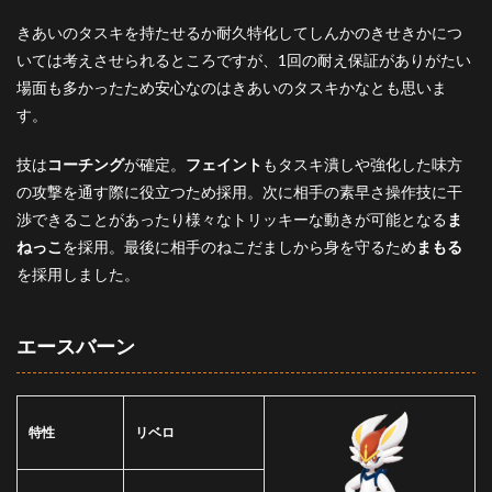
きあいのタスキを持たせるか耐久特化してしんかのきせきかにつ
いては考えさせられるところですが、1回の耐え保証がありがたい
場面も多かったため安心なのはきあいのタスキかなとも思いま
す。
技は
コーチング
が確定。
フェイント
もタスキ潰しや強化した味方
の攻撃を通す際に役立つため採用。次に相手の素早さ操作技に干
渉できることがあったり様々なトリッキーな動きが可能となる
ま
ねっこ
を採用。最後に相手のねこだましから身を守るため
まもる
を採用しました。
エースバーン
特性
リベロ