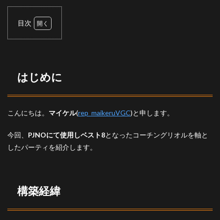
目次
1
はじ
めに
2
はじめに
構築
経緯
3
こんにちは。
マイケル
(
rep_maikeruVGC
)と申します。
構成
3.1
今回、
PJNOにて使用しベスト8
となったコーチングリオルを軸と
リオ
したパーティを紹介します。
ル
3.2
エー
スバ
構築経緯
ーン
3.3
カビ