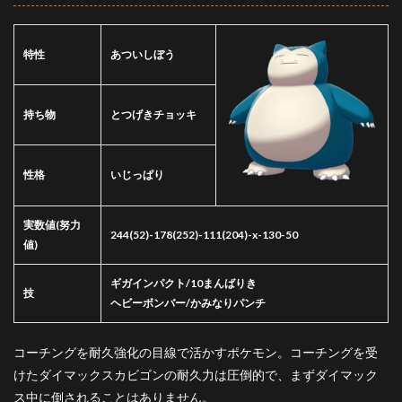
特性
あついしぼう
持ち物
とつげきチョッキ
性格
いじっぱり
実数値
(努力
244(52)-178(252)-111(204)-x-130-50
値)
ギガインパクト/10まんばりき
技
ヘビーボンバー/かみなりパンチ
コーチングを耐久強化の目線で活かすポケモン。コーチングを受
けたダイマックスカビゴンの耐久力は圧倒的で、まずダイマック
ス中に倒されることはありません。