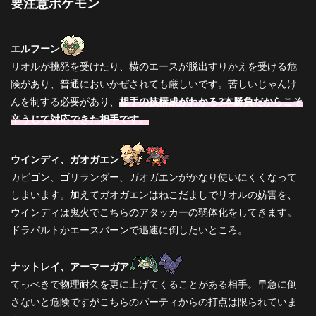
要注意ポケモン
エルフーン
リオルが挑発を受けたり、横のエースが脱出すりかえを受ける危
険があり、普通においかぜされても厳しいです。苦しいじゃんけ
んを制する必要があり、
相手の技構成がわかる3本勝負だからこそ
辛うじて対応できた相手です。
ウインディ、ガオガエン
カビゴン、ゴリランダー、ガオガエンがかなり使いにくくなって
しまいます。加えてガオガエンはねこだましでリオルの妨害を、
ウインディは鬼火でこちらのアタッカーの弱体化をしてきます。
ドラパルトかエースバーンで迅速に倒したいところ。
ナットレイ、アーマーガア
てっぺきで物理耐久を更に上げてくることがある相手。早急に倒
さないと危険ですがこちらのパーティからの打点は限られていま