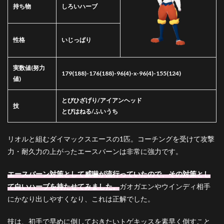
持ち物
しろいハーブ
性格
いじっぱり
実数値
(努力
179(188)-176(188)-96(4)-x-96(4)-155(124)
値)
とびひざげり/アイアンヘッド
技
とびはねる/ふいうち
リオルと組むダイマックスエースの1匹。コーチングを受けて攻撃
力・耐久力の上がったエースバーンは非常に強力です。
エースバーン対策として威嚇が流行っていたので、その対策とし
て白いハーブを持たせてみました。
ガオガエンやウインディ相手
にかなり出しやすくなり、これは正解でした。
技は、初手で早めに倒しておきたいトゲキッスを素早く倒すこと