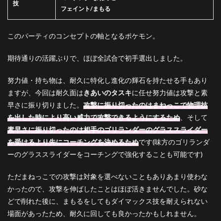
技
フェイント/まもる
このパーティのコンセプトの軸となるポケモン。
期待通りの活躍ぶりで、ほぼ全試合で初手選出しました。
努力値・持ち物は、耐久に特化し進化の輝石を持たせる手もあり
ますが、今回は耐久面は
きあいのタスキ
に任せ努力値は攻撃と素
早さに振り切りました。
攻撃に振り切ったのはまねっこで物理技
を出した時により高い威力で攻撃できるようにするため
、そして
素早さに振り切ったのは相手のゴリランダーのグラススライダー
を受けるより先にコーチングを決めるため
です(味方のゴリランダ
ーのグラススライダーをコーチングで強化することも可能です)
ただまねっこでの攻撃は対象を選べないこともありあまり使わな
かったので、攻撃を伸ばしたことはほぼ活きませんでした。砂な
どで削れた後に、まもるをしてもダイマックス技を耐えられない
場面があったため、耐久に回しても良かったかもしれません。