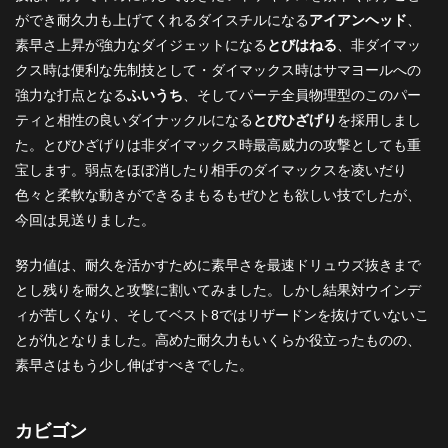
ができ耐久力も上げてくれるダイスチルになる
アイアンヘッド
、
素早さ上昇が強力なダイジェットになる
とびはねる
、非ダイマッ
クス時は便利な先制技として・ダイマックス時はサマヨールへの
強力な打点となる
ふいうち
、そしてパーテ全員物理型のこのパー
ティと相性の良いダイナックルになる
とびひざげり
を採用しまし
た。とびひざげりは非ダイマックス時最高威力の攻撃としても重
宝します。弱点をほぼ消したり相手のダイマックスを凌いだり
色々と柔軟な動きができるまもるもぜひとも欲しい技でしたが、
今回は見送りました。
努力値は、耐久を活かすために素早さを最速ドリュウズ抜きまで
とし残りを耐久と攻撃に割いてみました。しかし結果対ウインデ
ィが苦しくなり、そしてベスト8ではリザードンを抜けていないこ
とが仇となりました。高めた耐久力もいくらか役立ったものの、
素早さはもう少し伸ばすべきでした。
カビゴン