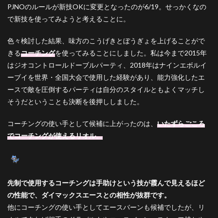
ゴン
PJNOのルールが新技OKに変更となったのが6/19。せっかくなの
で新技を使ってみようと考えることに。
3.4
ドラ
パル
色々検討した結果、味方のこうげきとぼうぎょを上げることがで
ト
きる
コーチング
を使ってみることにしました。私は今まで2015年
3.5
はジオコントロールドーブルパーティ、2018年はナインエボルイ
ガオ
ーブイを世界・全国大会で使用した経験があり、能力強化したエ
ガエ
ースで敵を圧倒するパーティは自分のスタイルともよくマッチし
ン
そうだということも決断を後押ししました。
3.6
ゴリ
コーチングの使い手として候補に上がったのは、
いたずらごころ
ラン
ダー
でコーチングが使えるリオル
。
4
選出
と立
ち回
先制で使用するコーチングは手助けという技が霞んで見えるほど
り
の性能で、ダイマックスエースとの相性が抜群です。
4.1
他にコーチングの使い手としてエースバーンも候補でしたが、リ
基本