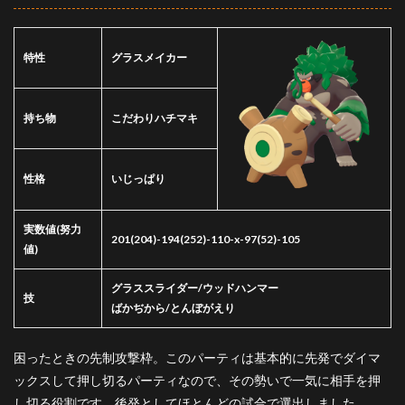
特性
グラスメイカー
持ち物
こだわりハチマキ
性格
いじっぱり
実数値
(努力
201(204)-194(252)-110-x-97(52)-105
値)
グラススライダー/ウッドハンマー
技
ばかぢから/とんぼがえり
困ったときの先制攻撃枠。このパーティは基本的に先発でダイマ
ックスして押し切るパーティなので、その勢いで一気に相手を押
し切る役割です。後発としてほとんどの試合で選出しました。