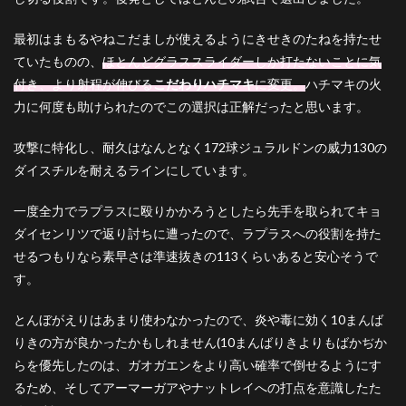
最初はまもるやねこだましが使えるようにきせきのたねを持たせ
ていたものの、
ほとんどグラススライダーしか打たないことに気
付き、より射程が伸びる
こだわりハチマキ
に変更。
ハチマキの火
力に何度も助けられたのでこの選択は正解だったと思います。
攻撃に特化し、耐久はなんとなく172球ジュラルドンの威力130の
ダイスチルを耐えるラインにしています。
一度全力でラプラスに殴りかかろうとしたら先手を取られてキョ
ダイセンリツで返り討ちに遭ったので、ラプラスへの役割を持た
せるつもりなら素早さは準速抜きの113くらいあると安心そうで
す。
とんぼがえりはあまり使わなかったので、炎や毒に効く10まんば
りきの方が良かったかもしれません(10まんばりきよりもばかぢか
らを優先したのは、ガオガエンをより高い確率で倒せるようにす
るため、そしてアーマーガアやナットレイへの打点を意識したた