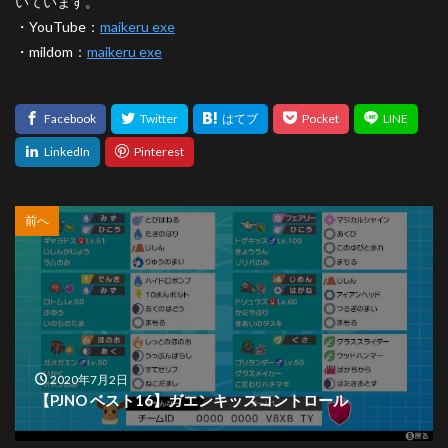
いています。
・YouTube：
maikeru exe
・mildom：
maikeru exe
前へ
2020年7月2日
【PJNO ベスト16】ガエンキッスコントロール