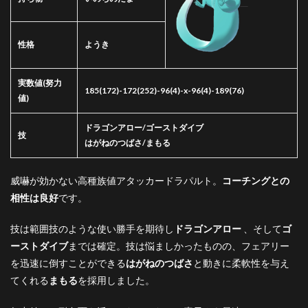
性格
ようき
実数値
(努力
185(172)-172(252)-96(4)-x-96(4)-189(76)
値)
ドラゴンアロー/ゴーストダイブ
技
はがねのつばさ/まもる
威嚇が効かない高種族値アタッカードラパルト。
コーチングとの
相性は良好
です。
技は範囲技のような使い勝手を期待し
ドラゴンアロー
、そして
ゴ
ーストダイブ
までは確定。技は悩ましかったものの、フェアリー
を迅速に倒すことができる
はがねのつばさ
と動きに柔軟性を与え
てくれる
まもる
を採用しました。