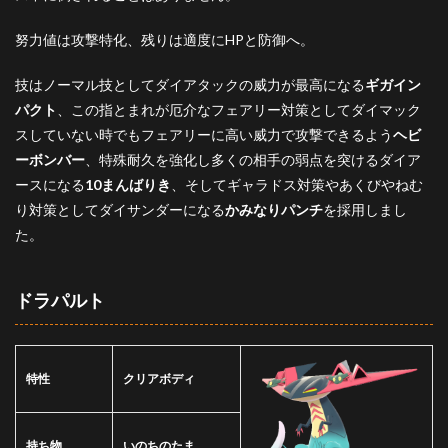
努力値は攻撃特化、残りは適度にHPと防御へ。
技はノーマル技としてダイアタックの威力が最高になる
ギガイン
パクト
、この指とまれが厄介なフェアリー対策としてダイマック
スしていない時でもフェアリーに高い威力で攻撃できるよう
ヘビ
ーボンバー
、特殊耐久を強化し多くの相手の弱点を突けるダイア
ースになる
10まんばりき
、そしてギャラドス対策やあくびやねむ
り対策としてダイサンダーになる
かみなりパンチ
を採用しまし
た。
ドラパルト
特性
クリアボディ
持ち物
いのちのたま