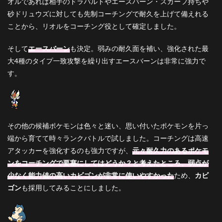
オルであれば相手のドラパルトやエースバーン・スカーフ持ちや
選出
砂ドリュウズに対しても先制コーチングで耐久を上げて備えれる
4.2
ことから、リオルをコーチング役として確定しました。
要注
意ポ
ケモ
そして
エースバーン
も決定。弱みの耐久面を補い、強化された最
ン
大4種のタイプ一致攻撃を繰り出すエースバーンは非常に強力で
5
す。
さい
ごに
6
パー
ティ
その他の候補ポケモンは色々と迷い、思い付いたポケモンを片っ
作成
端から育てて時々ランクバトルで試しました。コーチングは高速
者
アタッカーを強化するのも強力ですが、
元々耐久力のあるポケモ
ンをコーチングで要塞にしてはどうか？と考えたところ、弱点が
少なく能力値の高いカビゴンが非常に使いやすかった
ため、
カビ
ゴン
も採用してみることにしました。