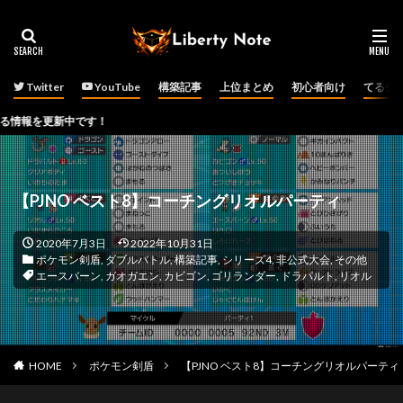
Twitter
YouTube
構築記事
上位まとめ
初心者向け
てるチ
中です！
【PJNO ベスト8】コーチングリオルパーティ
2020年7月3日
2022年10月31日
ポケモン剣盾
,
ダブルバトル
,
構築記事
,
シリーズ4
,
非公式大会
,
その他
エースバーン
,
ガオガエン
,
カビゴン
,
ゴリランダー
,
ドラパルト
,
リオル
HOME
ポケモン剣盾
【PJNO ベスト8】コーチングリオルパーティ