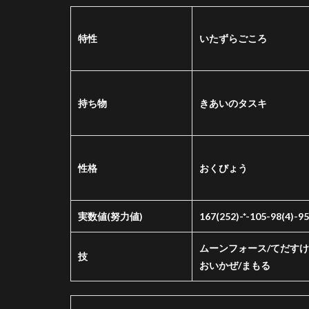
面
4.2
特性
いたずらごころ
立ち
回り
5
さ
持ち物
きあいのタスキ
い
ご
に
性格
おくびょう
6
パ
ー
テ
実数値
(努力値)
167(252)-*-105-98(4)-9
ィ
作
ムーンフォース/てだすけ
技
成
おいかぜ/まもる
者