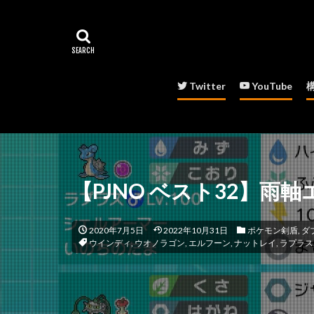
Twitter
YouTube
【PJNO ベスト32】雨
2020年7月5日
2022年10月31日
ポケモン剣盾
,
ダ
ウインディ
,
ウオノラゴン
,
エルフーン
,
ナットレイ
,
ラプラス