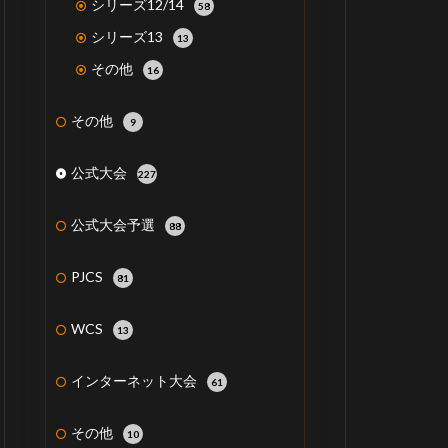
シリーズ12/14
58
シリーズ13
13
その他
16
その他
9
公式大会
227
公式大会予選
88
PJCS
81
WCS
13
インターネット大会
61
その他
10