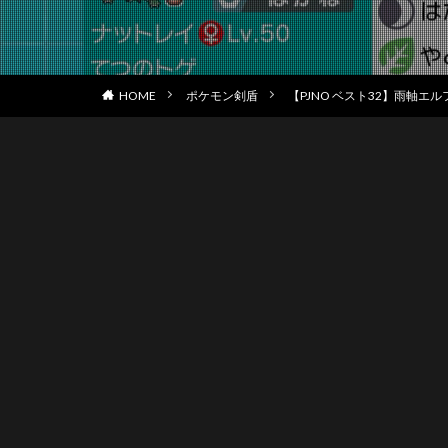
HOME
ポケモン剣盾
【PJNO ベスト32】雨軸エ