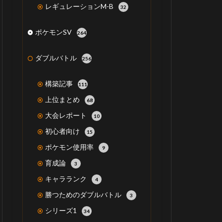
レギュレーションM-B
32
ポケモンSV
264
ダブルバトル
256
構築記事
111
上位まとめ
68
大会レポート
10
初心者向け
15
ポケモン使用率
9
育成論
3
キャラランク
4
勝つためのダブルバトル
3
シリーズ1
34