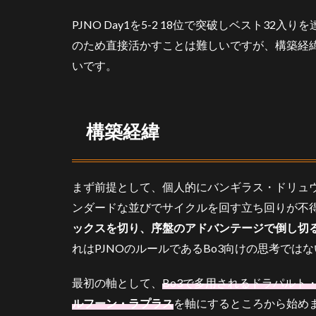
経
緯
PJNO Day1を5-2 18位で突破しベスト3
のため直接活かすことは難しいですが、構築経
3
構
いです。
成
3.1
エル
構築経緯
フー
ン
3.2
まず前提として、個人的にバンギラス・ドリュ
ラプ
ラス
ンダードな並びでサイクルを回す立ち回りが不
(キョ
ックスを切り、序盤のアドバンテージで倒し切
ダイ
マッ
れはPJNOのルールであるBo3向けの思考で
クス
個体)
最初の軸として、
Bo3で多用されるドラパルト
3.3
ルフーン・ラプラス
を軸にするところから始め