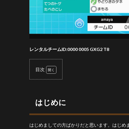
レンタルチームID:0000 0005 GXG2 T8
目次
1
は
じ
め
はじめに
に
2
構
はじめましての方ばかりだと思います。はじめ
築