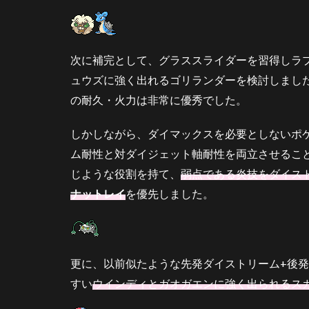
ウオ
ノラ
ゴン
3.4
次に補完として、グラススライダーを習得しラ
ナッ
ュウズに強く出れるゴリランダーを検討しまし
トレ
の耐久・火力は非常に優秀でした。
イ
3.5
しかしながら、ダイマックスを必要としないポ
ウイ
ム耐性と対ダイジェット軸耐性を両立させるこ
ンデ
ィ
じような役割を持て、
弱点である炎技をダイス
3.6
ナットレイ
を優先しました。
ロー
ブシ
ン
4
更に、以前似たような先発ダイストリーム+後
選
すい
ウインディとガオガエンに強く出られるス
出
と