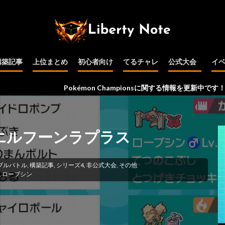
構築記事
上位まとめ
初心者向け
てるチャレ
公式大会
イ
公式大会予選
インターネット
PJCS
WCS
その他
Pokémon Championsに関する情報を更新中です！
軸エルフーンラプラス
ブルバトル
,
構築記事
,
シリーズ4
,
非公式大会
,
その他
,
ローブシン