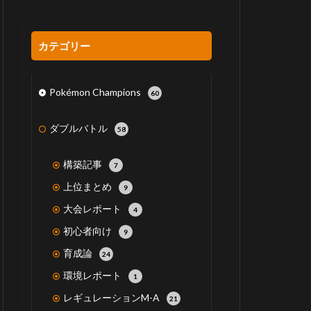
カテゴリー
Pokémon Champions
60
ダブルバトル
58
構築記事
7
上位まとめ
9
大会レポート
4
初心者向け
9
育成論
24
環境レポート
1
レギュレーションM-A
21