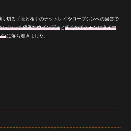
削り切る手段と相手のナットレイやローブシンへの回答で
くのデバフも優秀な
ウインディ
と
多くのポケモンにタイマ
シン
に落ち着きました。