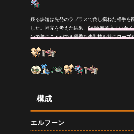
立
ち
回
残る課題は先発のラプラスで倒し損ねた相手を
り
した。補完を考えた結果、
Sが比較的高くいか
4.1
ンで勝つことができ優秀な先制技を持つ
ローブ
基本
選出
4.1.1
後発選
出ルー
ル
4.1.2
後発横
構成
相性
4.1.3
対策を
エルフーン
切って
いる対