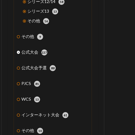
シリーズ12/14
58
シリーズ13
13
その他
16
その他
9
公式大会
227
公式大会予選
88
PJCS
81
WCS
13
インターネット大会
61
その他
10