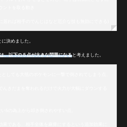
ウントを取る動き
場に居れば相手のでんじはなど厄介な技も無効にできる)
とに決めました。
きは、以下の５点が大きな問題になる
と考えました。
たとしても大抵のポケモンに一撃で倒されてしまう点。
でんきだまを奪われるだけで火力が大幅にダウンする
ないSの為上から叩き倒されやすい点。
効果である、相手全体を麻痺にするという追加効果に