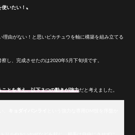
を使いたい！〟
ない理由がない！と思いピカチュウを軸に構築を組み立てる
察し、完成させたのは2020年5月下旬頃です。
ることを考え、以下３つの動きが強力
だと考えました。
い、
キョダイバンライ
という強力な専用DM技を序盤か
のトリルやおいかぜなどを封じ、相手は自由にさせずに