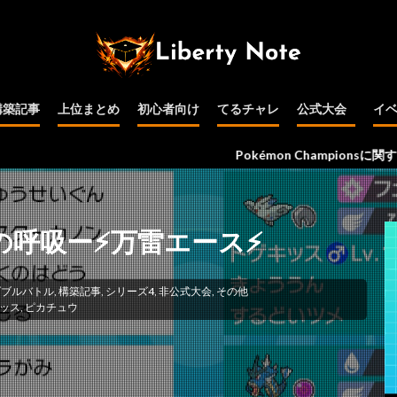
構築記事
上位まとめ
初心者向け
てるチャレ
公式大会
イ
公式大会予選
インターネット
PJCS
WCS
その他
Pokémon Championsに関する情報を更新
カの呼吸ー⚡万雷エース⚡
ダブルバトル
,
構築記事
,
シリーズ4
,
非公式大会
,
その他
ッス
,
ピカチュウ