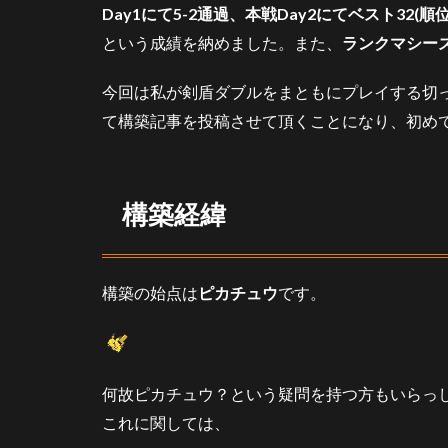
Day1にて5-2通過、本戦Day2にてベスト32(順
3
構
という成績を納めました。また、
ランクマシーズ
成
今回は私が剣盾ダブルをまともにプレイする切
3.1
ピカ
て構築記事を投稿させて頂くことになり、初め
チュ
ウ
3.2
構築経緯
トゲ
キッ
ス
構築の始点は
3.3
ピカチュウ
です。
エル
フー
ン
3.4
何故ピカチュウ？という疑問を持つ方もいらっ
ジュ
これに関しては、
ラル