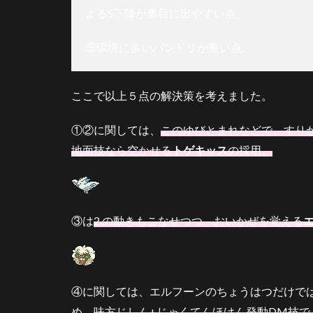
よるS下降が裏目に出やすい点。
ーン
系
⑤環境に多いバンドリが重い点。
4.3
対ト
リッ
ここで以上５点の解決策を考えました。
クル
ーム
①②に関しては、
このゆびとまれなどで、すり
4.4
地面技なら空かせる
トゲキッス
の採用。
対オ
ーロ
ンゲ
入り
③は
2.の動きもこなせつつ、おいかぜを覚える
4.5
対ド
ラタ
ンザ
ン
④に関しては、エルフーンのちょうはつだけで
4.6
め、
味方じしん+じゃくてんほけん発動DM技で