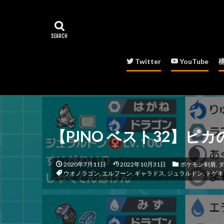
Twitter
YouTube
【PJNO ベスト32】ピ
2020年7月11日
2022年10月31日
ポケモン剣盾
,
ウオノラゴン
,
エルフーン
,
ギャラドス
,
ジュラルドン
,
トゲキ