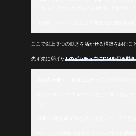
基本
こちらだけおいかぜなどを展開して素早さマ
選出
4.1.1
3.特性、ひらいしんによる電気技の無効化(
その
1：ピ
カの型
ここで以上３つの動きを活かせる構築を組むこ
4.1.2
その
先ず先に挙げた
1.のピカチュウにDMを切る動
2：ジ
ュラの
型
①耐久が低く、折角ピカチュウにDMを切っ
4.1.3
その
②オーロンゲやエルフーンなどにすり替えで
3：ギ
点。
ャラの
型
③素のS種族値が90と遅くはないが、早くも
4.2
対エ
④トリルパ相手ではキョダイバンライの追加
ルフ