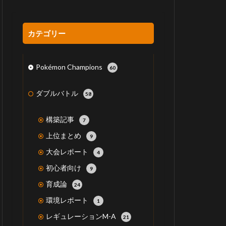
カテゴリー
Pokémon Champions
60
ダブルバトル
58
構築記事
7
上位まとめ
9
大会レポート
4
初心者向け
9
育成論
24
環境レポート
1
レギュレーションM-A
21