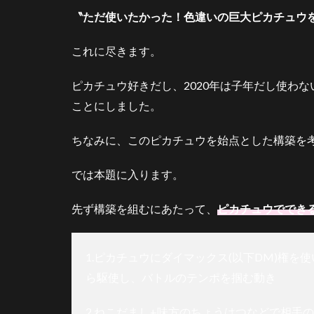
ドン
〝ただ使いたかった！色違いの巨大ピカチュウ
3.5
ウオ
これに尽きます。
ノラ
ゴン
ピカチュウ好きだし、2020年は子年だし使わ
3.6
ことにしました。
ギャ
ラド
ちなみに、このピカチュウを始点とした構築を考
ス
4
では本題に入ります。
選
出
先ず構築を組むにあたって、
ピカチュウででき
と
立
ち
1.ピカチュウにダイマックス(以下DM)権を使
回
り
ら駆使し、バトルのテンポを掴む動き
4.1
2.ねこだまし+味方のちょうはつなどで相手