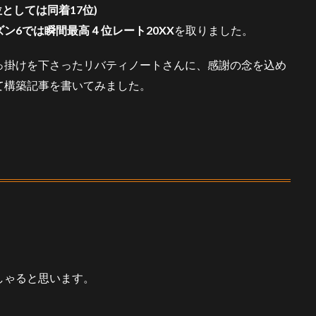
位としては同着17位)
ン6では瞬間最高４位レート20XX
を取りました。
っ掛けを下さったリバティノートさんに、感謝の念を込め
て構築記事を書いてみました。
しゃると思います。