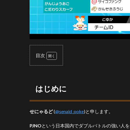
目次
1
は
じ
め
はじめに
に
2
構
せにゃるど
(
@senald_poke
)と申します。
築
経
緯
PJNO
という日本国内でダブルバトルの強い人を