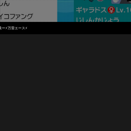
呼吸ー⚡万雷エース⚡