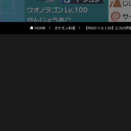
HOME
ポケモン剣盾
【PJNO ベスト32】ピカの