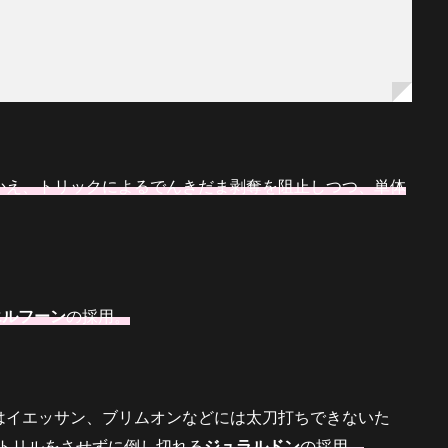
かえ、トリックによるでんきだま剥奪を阻止しつつ、単体
エルフーン
の採用。
はイエッサン、ブリムオンなどには太刀打ちできないた
トリルをさせずに倒し切れる
ジュラルドン
の採用。