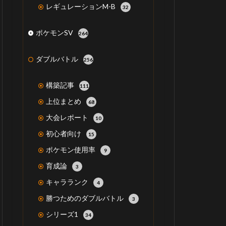
レギュレーションM-B
32
ポケモンSV
264
ダブルバトル
256
構築記事
111
上位まとめ
68
大会レポート
10
初心者向け
15
ポケモン使用率
9
育成論
3
キャラランク
4
勝つためのダブルバトル
3
シリーズ1
34