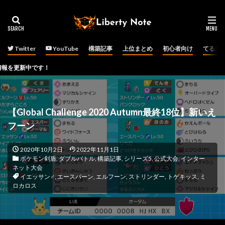
Twitter
YouTube
構築記事
上位まとめ
初心者向け
てるチ
！
【Global Challenge 2020 Autumn最終18位】新いえ
フーン
2020年10月2日
2022年11月1日
ポケモン剣盾
,
ダブルバトル
,
構築記事
,
シリーズ5
,
公式大会
,
インター
ネット大会
イエッサン♂
,
エースバーン
,
エルフーン
,
ストリンダー
,
トゲキッス
,
ミ
ロカロス