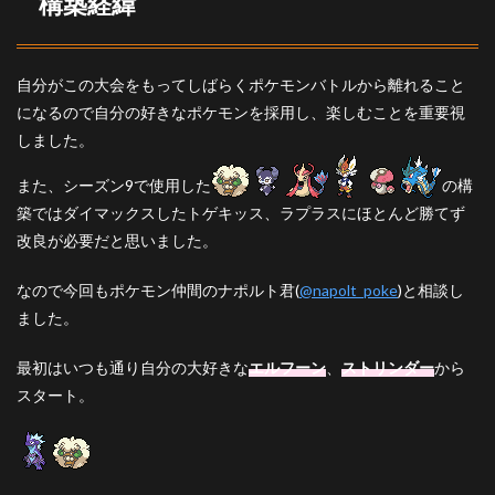
構築経緯
リン
ダー
3.3
イエ
自分がこの大会をもってしばらくポケモンバトルから離れること
ッサ
になるので自分の好きなポケモンを採用し、楽しむことを重要視
ン♂
しました。
3.4
エー
また、シーズン9で使用した
の構
スバ
築ではダイマックスしたトゲキッス、ラプラスにほとんど勝てず
ーン
改良が必要だと思いました。
3.5
ミロ
なので今回もポケモン仲間のナポルト君(
@napolt_poke
)と相談し
カロ
ました。
ス
3.6
最初はいつも通り自分の大好きな
エルフーン
、
ストリンダー
から
トゲ
スタート。
キッ
ス
4
選出
と立