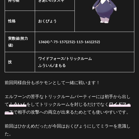
持ち物
きあいのタスキ
性格
おくびょう
実数値
(努力
136(4)-*-75-157(252)-115-161(252)
値)
ワイドフォース/トリックルーム
技
ふういん/まもる
前回同様自分もポケモンとして一緒に戦います！
エルフーンの苦手なトリックルームパーティーには初手から出し
て
ふういん
をしてトリックルームを封じるだけでなく
ワイドフォ
ース
で相手の攻撃への両立が出来るためとても使いやすいです。
前回はひかえめだったが今回はおくびょうにしてミラーを意識し
た。