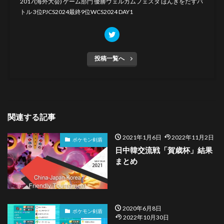
2017(海外大会) ゲーム部門 優勝ウェルカムフェスタ ほんきをだすバ
トル 3位PJCS2024最終9位WCS2024 DAY1
投稿一覧へ
関連する記事
2021年1月6日
2022年11月2日
ポケモン剣盾
日中韓交流戦「賀歳杯」結果
まとめ
2020年6月8日
ポケモン剣盾
2022年10月30日