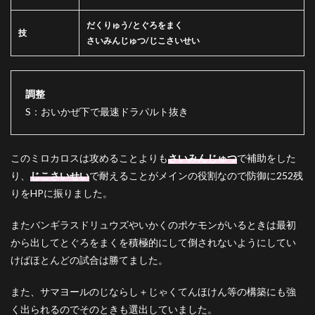
だくりゅう/とぐろをまく
技
さいみんじゅつ/じこさいせい
調整
S：おいかぜ下で最速ドラパルト抜き
このミロカロスは攻めることよりも
さいみんじゅつ
で補助をした
り、
じこさいせい
で耐えることがメインの役割なので防御に252残
りをHPに振りました。
またバンギラスドリュウズやいかくのポケモンがいるときは最初
から出してとぐろをまくを積極的にして倒されないようにしてい
けばほとんどの試合は勝てました。
また、サマヨールのじならし＋じゃくてんほけん等の構築にも強
く出られるのでそのときも選出していました。