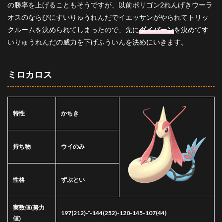
の勝率を上げることもそうですが、以前ポリゴン2れんげきウーラ
オスのならびにすいりゅうれんだでイエッサンがやられてトリッ
クルームを決められてしまったので、先に
ダイバーン
を決めてす
いりゅうれんだの威力を下げふういんを決めにいきます。
ミロカロス
特性
かちき
持ち物
ウイのみ
性格
ずぶとい
実数値
(努力
197(212)-*-144(252)-120-145-107(44)
値)