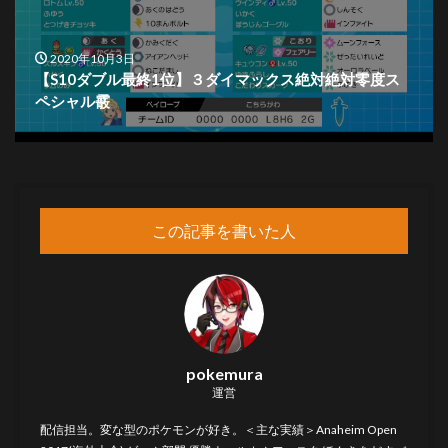
2020年10月3日
【S10ダブル最終1位】３ダイマックス絶対絶対零度ス
ペシャル霰
この記事を書いた人
pokemura
運営
配信担当。変な型のポケモンが好き。＜主な実績＞Anaheim Open