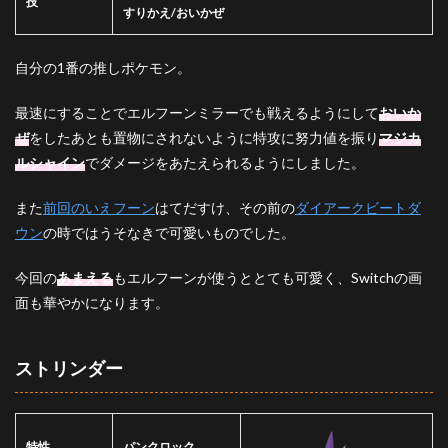
技
ブリ
すりかえ/おいかぜ
ムオ
ン等
のト
自分の1番の推しポケモン。
リッ
クル
最速にすることでエルフーンミラーでも戦えるようにして
おいか
ーム
ぜ
をしたあとも置物にされないように特攻に努力値を振り
マジカ
4.7
ルシャイン
でダメージをあたえられるようにしました。
対エ
ルフ
ーン
また
前回のいえフーン
はてだすけ、その前の
ダイアークビートダ
エー
ウン
の時ではうそなきで可愛いものでした。
スバ
ーン
今回の
あまえる
もエルフーンが使うととても可愛く、Switchの画
5
面も華やかになります。
さい
ごに
6
ストリンダー
パー
ティ
作成
者
特性
パンクロック