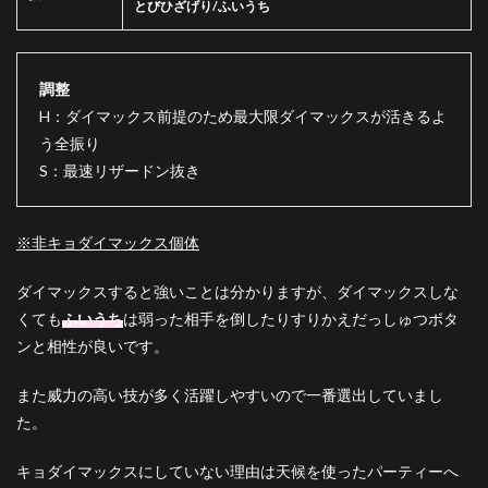
とびひざげり/ふいうち
調整
H：ダイマックス前提のため最大限ダイマックスが活きるよ
う全振り
S：最速リザードン抜き
※非キョダイマックス個体
ダイマックスすると強いことは分かりますが、ダイマックスしな
くても
ふいうち
は弱った相手を倒したりすりかえだっしゅつボタ
ンと相性が良いです。
また威力の高い技が多く活躍しやすいので一番選出していまし
た。
キョダイマックスにしていない理由は天候を使ったパーティーへ