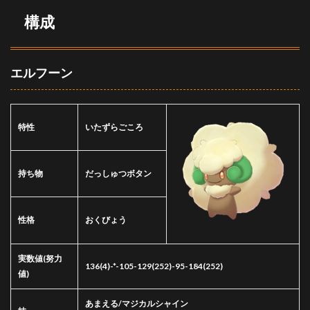
ン2ゴ
構成
リラ
ンダ
ーガ
オガ
エン
エルフーン
アシ
レー
ヌ
特性
4.5
いたずらごころ
対ふ
くろ
だた
持ち物
だっしゅつボタン
き
軸、
セキ
タン
性格
おくびょう
ザン
軸
実数値
(努力
4.6
136(4)-*-105-129(252)-95-184(252)
値)
対イ
エッ
サン
あまえる/マジカルシャイン