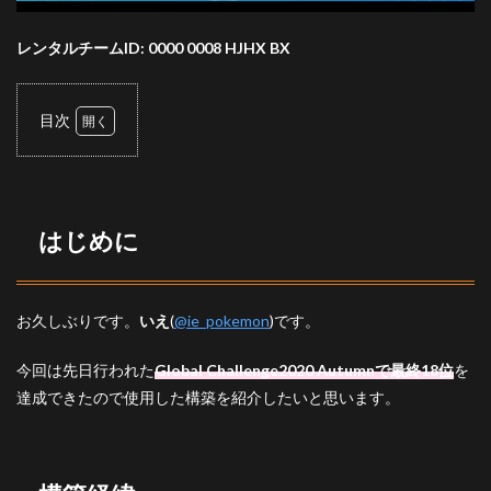
レンタルチームID: 0000 0008 HJHX BX
目次
1
はじ
めに
2
はじめに
構築
経緯
3
お久しぶりです。
いえ
(
@ie_pokemon
)です。
構成
3.1
今回は先日行われた
Global Challenge2020 Autumnで最終18位
を
エル
達成できたので使用した構築を紹介したいと思います。
フー
ン
3.2
スト