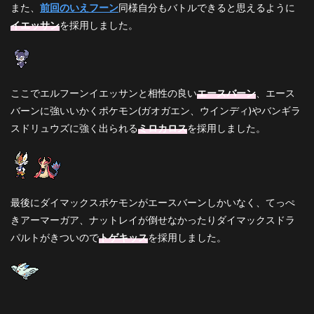
また、
前回のいえフーン
同様自分もバトルできると思えるように
ち回
り
イエッサン
を採用しました。
4.1
基本
選出
ここでエルフーンイエッサンと相性の良い
エースバーン
、エース
4.2
対フ
バーンに強いいかくポケモン(ガオガエン、ウインディ)やバンギラ
シギ
スドリュウズに強く出られる
ミロカロス
を採用しました。
バナ
コー
タス
4.3
対バ
最後にダイマックスポケモンがエースバーンしかいなく、てっぺ
ンギ
きアーマーガア、ナットレイが倒せなかったりダイマックスドラ
ラス
ドリ
パルトがきついので
トゲキッス
を採用しました。
ュウ
ズ
4.4
対ポ
リゴ