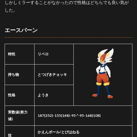
しかしミラーすることがなかったので性格はどちらでも良い気が
した。
エースバーン
特性
リベロ
持ち物
とつげきチョッキ
性格
ようき
実数値
(努力
187(252)-155(148)-95-*-95-168(108)
値)
かえんボール/とびはねる
技