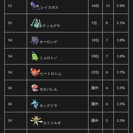
11
16位
11
2.8%
レイスポス
13
7位
8
2.1%
テッカグヤ
14
13位
7
1.8%
オーロンゲ
14
28位
7
1.8%
ニョロトノ
16
22位
6
1.5%
ヒートロトム
16
圏外
6
1.5%
モロバレル
16
圏外
6
1.5%
キングドラ
19
圏外
5
1.3%
カミツルギ