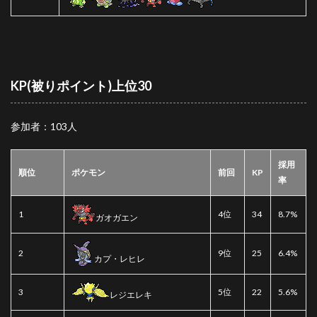
KP(被りポイント)上位30
参加者：103人
採用
順位
ポケモン
前回
KP
率
1
4位
34
8.7%
ガオガエン
2
9位
25
6.4%
カプ・レヒレ
3
5位
22
5.6%
レジエレキ