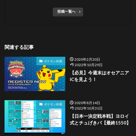
49
トルネロス化身
1
0.3%
投稿一覧へ
49
マッシブーン
1
0.3%
49
グレイシア
1
0.3%
49
ミミッキュ
1
0.3%
関連する記事
49
トルネロス
1
0.3%
2020年2月20日
ポケモン剣盾
2022年10月29日
【必見】今週末はオセアニア
49
エンテイ
1
0.3%
ICを見よう！
49
フェローチェ
1
0.3%
49
ルンパッパ
1
0.3%
2020年8月14日
ポケモン剣盾
2022年10月31日
49
カバルドン
1
0.3%
【日本一決定戦本戦】ヨロイ
式とチュげきパ【最終1550】
49
パッチラゴン
1
0.3%