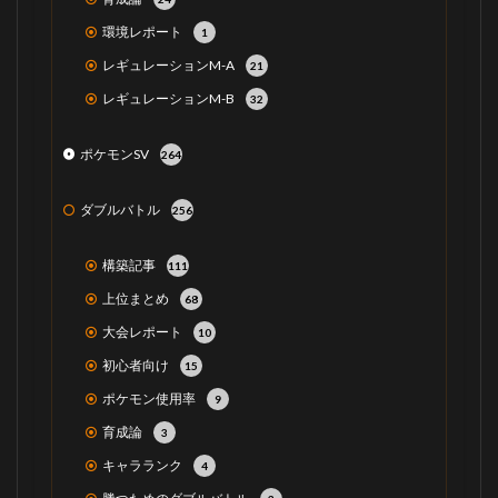
環境レポート
1
レギュレーションM-A
21
レギュレーションM-B
32
ポケモンSV
264
ダブルバトル
256
構築記事
111
上位まとめ
68
大会レポート
10
初心者向け
15
ポケモン使用率
9
育成論
3
キャラランク
4