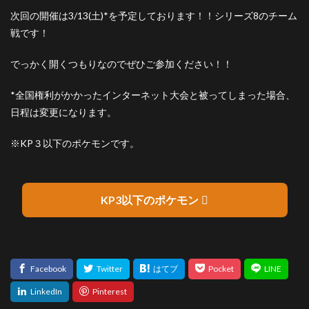
次回の開催は3/13(土)*を予定しております！！シリーズ8のチーム
戦です！
でっかく開くつもりなのでぜひご参加ください！！
*全国権利がかかったインターネット大会と被ってしまった場合、
日程は変更になります。
※KP３以下のポケモンです。
KP3以下のポケモン
KP(かぶりポ
採用
順位
ポケモン
イント)
率
32
マリルリ
3
0.8%