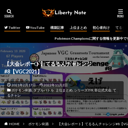
Twitter
YouTube
構築記事
上位まとめ
初心者向け
てるチ
Pokémon Championsに関する情報を更新中です！
【大会レポート】てるるんチャレンジ
#8【VGC2021】
2021年2月17日
2022年11月2日
ポケモン剣盾
,
ダブルバトル
,
上位まとめ
,
シリーズ7/9
,
非公式大会
,
て
るチャレ
HOME
ポケモン剣盾
【大会レポート】てるるんチャレンジ#8【VGC