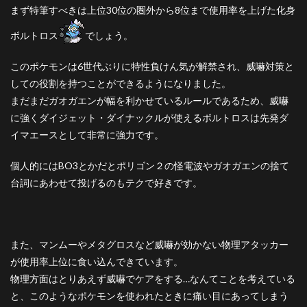
まず特筆すべきは上位30位の圏外から8位まで使用率を上げた化身
ボルトロス
でしょう。
このポケモンは6世代ぶりに特性負けん気が解禁され、威嚇対策と
しての役割を持つことができるようになりました。
まだまだガオガエンが幅を利かせているルールであるため、威嚇
に強くダイジェット・ダイナックルが使えるボルトロスは先発ダ
イマエースとして非常に強力です。
個人的にはBO3とかだとポリゴン２の怪電波やガオガエンの捨て
台詞にあわせて投げるのもテクで好きです。
また、マンムーやメタグロスなど威嚇が効かない物理アタッカー
が使用率上位に食い込んできています。
物理方面はとりあえず威嚇でケアをする…なんてことを考えている
と、このようなポケモンを使われたときに痛い目にあってしまう