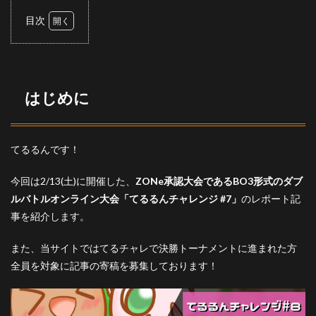
目次
1
はじ
めに
2
はじめに
概要
3
配信
てるるんです！
3.1
予選
今回は2/13(土)に開催した、
ZONe承認大会であるBO3形式のダブ
配信
ルバトルオンライン大会「てるるんチャレンジ #7」
のレポート記
3.2
事を紹介します。
決勝
トー
また、当サイトではてるチャレで決勝トーナメントに進まれた方
ナメ
ント
全員を対象に記事の寄稿を募集しております！
配信
4
大会