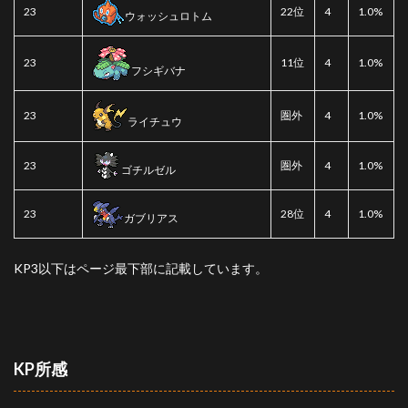
23
22位
4
1.0%
ウォッシュロトム
23
11位
4
1.0%
フシギバナ
23
圏外
4
1.0%
ライチュウ
23
圏外
4
1.0%
ゴチルゼル
23
28位
4
1.0%
ガブリアス
KP3以下はページ最下部に記載しています。
KP所感