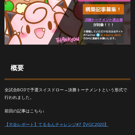
結果
4.1
マヨ
リザ
ルト
4.2
上位
入賞
者
4.3
概要
KP(被
りポ
イン
ト)上
全試合BO3で予選スイスドロー→決勝トーナメントという形式で
位30
行われました。
4.4
KP所
前回の記事はこちら↓
感
【大会レポート】てるるんチャレンジ#7【VGC2020】
5
おわ