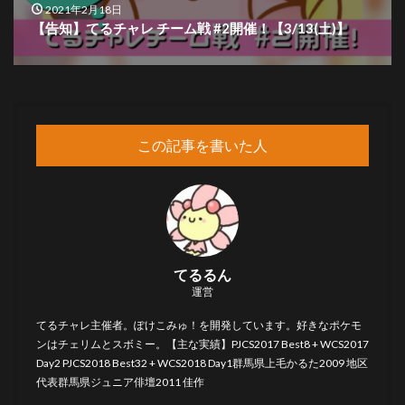
2021年2月18日
【告知】てるチャレ チーム戦 #2開催！【3/13(土)】
42
ナットレイ
2
0.5%
42
ドータクン
2
0.5%
42
ヒードラン
2
0.5%
この記事を書いた人
42
ピッピ
2
0.5%
42
サーナイト
2
0.5%
49
ドーミラー
1
0.3%
49
アローラキュウコン
1
0.3%
てるるん
運営
49
カプ･レヒレ
1
0.3%
てるチャレ主催者。ぽけこみゅ！を開発しています。好きなポケモ
ンはチェリムとスボミー。【主な実績】PJCS2017 Best8 + WCS2017
49
バンギラス
1
0.3%
Day2 PJCS2018 Best32 + WCS2018 Day1群馬県上毛かるた2009 地区
代表群馬県ジュニア俳壇2011 佳作
49
イエッサンオス
1
0.3%