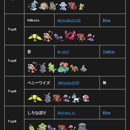
Mikoto
@misaka3510r
Blog
Top8
音
@_oto7
Twitter
Top8
ペニーワイズ
@Kyudo1999
無
Top8
しろなぽけ
@sirona_ss
Blog
Top8