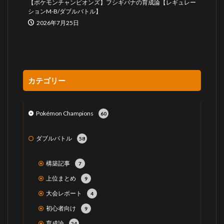
【ポケモンチャンピオンズ】フシギバナの育成論【レギュレー
ションM-B/ダブルバトル】
2026年7月25日
カテゴリー
Pokémon Champions
60
ダブルバトル
58
構築記事
7
上位まとめ
9
大会レポート
4
初心者向け
9
育成論
24