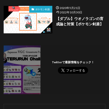
49
カプ·レヒレ
1
0.3%
2020年5月21日
ポケモン剣盾
49
マニューラ
1
0.3%
2022年10月30日
【ダブル】ウオノラゴンの育
49
フワライド
1
0.3%
成論と対策【ポケモン剣盾】
49
ウルガモス
1
0.3%
49
ジュカイン
1
0.3%
49
カプ・コケコ
1
0.3%
Twitterで最新情報をチェック！
49
ユレイドル
1
0.3%
49
ニューラ
1
0.3%
49
レジドラゴ
1
0.3%
49
テラキオン
1
0.3%
49
カイリュー
1
0.3%