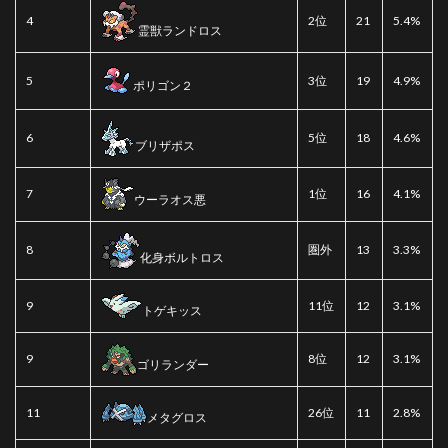
4
2位
21
5.4%
霊獣ランドロス
5
3位
19
4.9%
ポリゴン２
6
5位
18
4.6%
ブリザポス
7
1位
16
4.1%
ウーラオス悪
8
圏外
13
3.3%
化身ボルトロス
9
11位
12
3.1%
トゲキッス
9
8位
12
3.1%
ゴリランダー
11
26位
11
2.8%
メタグロス