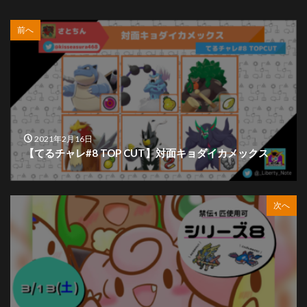
32
リザードン
3
0.8%
前へ
32
エルフーン
3
0.8%
32
クレセリア
3
0.8%
32
セキタンザン
3
0.8%
32
イエッサンメス
3
0.8%
2021年2月16日
【てるチャレ#8 TOP CUT】対面キョダイカメックス
32
アシレーヌ
3
0.8%
32
エースバーン
3
0.8%
次へ
32
ドラパルト
3
0.8%
32
カメックス
2
0.5%
42
ウーラオス水
2
0.5%
42
カプ・テテフ
2
0.5%