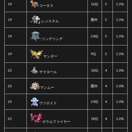
19
16位
5
1.3%
コータス
19
圏外
5
1.3%
レジスチル
19
24位
5
1.3%
ツンデツンデ
19
9位
5
1.3%
サンダー
23
18位
4
1.0%
サマヨール
23
圏外
4
1.0%
マンムー
23
24位
4
1.0%
ウツロイド
23
18位
4
1.0%
ガラルファイヤー