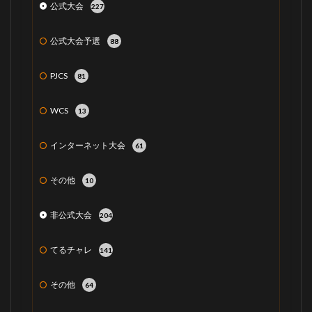
公式大会
227
公式大会予選
88
PJCS
81
WCS
13
インターネット大会
61
その他
10
非公式大会
204
てるチャレ
141
その他
64