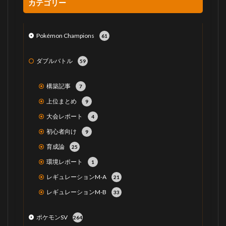
カテゴリー
Pokémon Champions
61
ダブルバトル
59
構築記事
7
上位まとめ
9
大会レポート
4
初心者向け
9
育成論
25
環境レポート
1
レギュレーションM-A
21
レギュレーションM-B
33
ポケモンSV
264