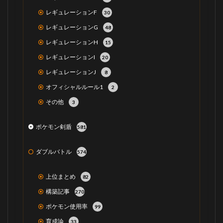
レギュレーションF
30
レギュレーションG
48
レギュレーションH
15
レギュレーションI
20
レギュレーションJ
8
オフィシャルルール1
2
その他
3
ポケモン剣盾
581
ダブルバトル
574
上位まとめ
82
構築記事
270
ポケモン使用率
99
育成論
33