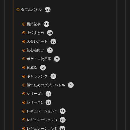
ダブルバトル
256
構築記事
111
上位まとめ
68
大会レポート
10
初心者向け
15
ポケモン使用率
9
育成論
3
キャラランク
4
勝つためのダブルバトル
3
シリーズ1
34
シリーズ2
19
レギュレーションC
22
レギュレーションD
20
レギュレーションE
12