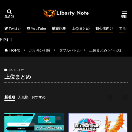
Twitter
YouTube
構築記事
上位まとめ
初心者向け
てるチ
P
HOME
ポケモン剣盾
ダブルバトル
上位まとめ (ページ2)
CATEGORY
上位まとめ
新着順
人気順
おすすめ
ダブルバトル
その他