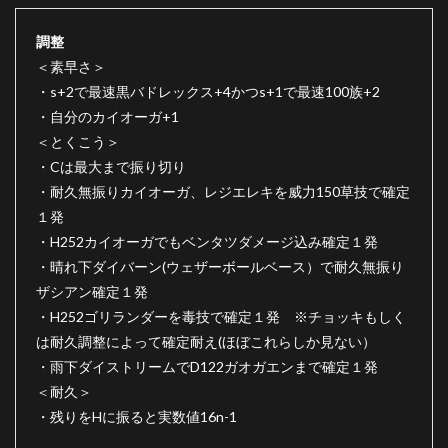
バド
レッ
調整
クス
軸、
＜素早さ＞
ソル
・s+2で最速黒バドレックス+4かつs+1で最速100族+2
ガレ
オ軸
・自分のカイオーガ+1
＜とくこう＞
4.6
・Cは最大まで振り切り
対グ
ラー
・耐久無振りカイオーガ、レジエレキを威力150草技で確定
ドン
１発
軸
・H252カイオーガでもベンタツダメージ込み確定１発
5
・晴れ下ダイバーン(ウェザーボールベース）で耐久無振り
最後
に
ザシアン確定１発
・H252ゴリランダーを毒技で確定１発 ※チョッキもしく
6
は耐久調整によって確定耐え(ほぼこれらしか見ない）
パー
ティ
・雨下ダイストリームでD122ガオガエンまで確定１発
作成
＜耐久＞
者
・残りをHに振ると実数値16n-1