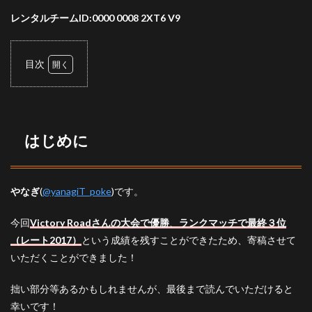
レンタルチームID:0000 0008 2XT6 V9
目次
1
はじ
めに
2
はじめに
構築
経緯
3
やなぎ
(
@yanagiT_poke
)です。
構成
3.1
今回
Victory Roadさんの大会で優勝
、
ランクマッチで最終３位
フシ
（レート2017）
という成績を残すことができたため、寄稿させて
ギバ
ナ
いただくことができました！
3.2
拙い部分等あるかもしれませんが、最後まで読んでいただけると
ポリ
ゴン
幸いです！