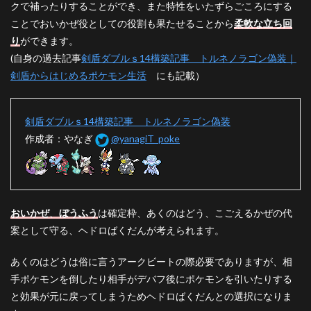
クで補ったりすることができ、また特性をいたずらごころにする
ことでおいかぜ役としての役割も果たせることから
柔軟な立ち回
り
ができます。
(自身の過去記事
剣盾ダブルｓ14構築記事 トルネノラゴン偽装｜
剣盾からはじめるポケモン生活
にも記載）
剣盾ダブルｓ14構築記事 トルネノラゴン偽装
作成者：やなぎ
@yanagiT_poke
おいかぜ
、
ぼうふう
は確定枠、あくのはどう、こごえるかぜの代
案として守る、ヘドロばくだんが考えられます。
あくのはどうは俗に言うアークビートの際必要でありますが、相
手ポケモンを倒したり相手がデバフ後にポケモンを引いたりする
と効果が元に戻ってしまうためヘドロばくだんとの選択になりま