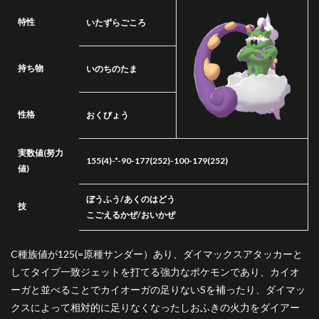
特性
いたずらごころ
持ち物
いのちのたま
性格
おくびょう
実数値
(努力
155(4)-*-90-177(252)-100-179(252)
値)
ぼうふう/あくのはどう
技
こごえるかぜ/おいかぜ
C種族値が125(=原種サンダー）あり、ダイマックスアタッカーと
してタイプ一致ジェットを打てる強力なポケモンであり、カイオ
ーガと並べることでカイオーガの足りないSを補ったり、ダイマッ
クスによって相対的に足りなくなったしおふきの火力をダイアー