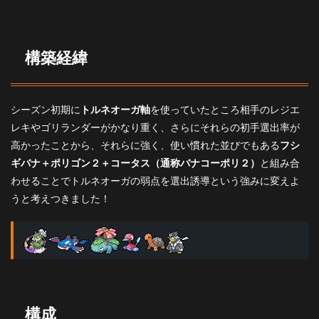
２
3.3
コー
構築経緯
タス
3.4
カイ
オー
シーズン初期に
トルネオーガ軸
を使っていたところ相手のレジエ
ガ
レキやゴリランダーがかなり重く、さらにそれらの初手選出率が
3.5
高かったことから、それらに強く、使い慣れた並びでもある
フシ
トル
ギバナ＋ポリゴン２＋コータス（通称バナコーポリ２）
と組み合
ネロ
ス
わせることでトルネオーガの弱点を選出誘導という強みに変えよ
うと考えつきました！
3.6
ウー
ラオ
ス
4
選出
と立
ち回
構成
り