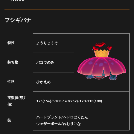
4.1
基本
フシギバナ
選出
4.2
対ザ
シア
特性
ようりょくそ
ン軸
4.3
対カ
持ち物
バコウのみ
イオ
ーガ
軸
性格
ひかえめ
4.4
対黒
実数値
(努力
バド
175(156)-*-103-167(252)-120-113(100)
値)
レッ
クス
軸
ハードプラント/ヘドロばくだん
技
ウェザーボール/ねむりごな
4.5
対白