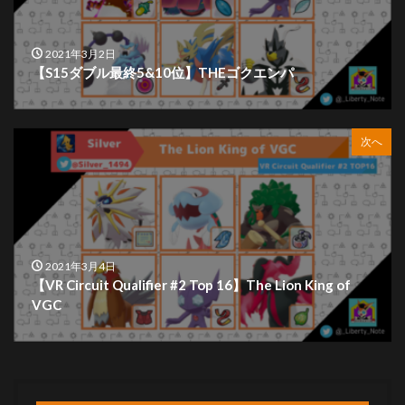
2021年3月2日
【S15ダブル最終5&10位】THEゴクエンパ
次へ
2021年3月4日
【VR Circuit Qualifier #2 Top 16】The Lion King of
VGC