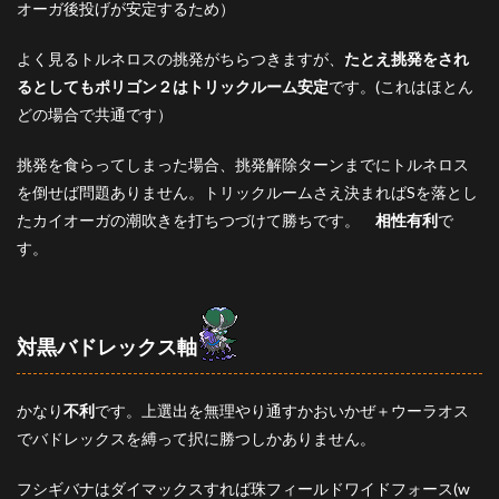
オーガ後投げが安定するため）
よく見るトルネロスの挑発がちらつきますが、
たとえ挑発をされ
るとしてもポリゴン２はトリックルーム安定
です。(これはほとん
どの場合で共通です）
挑発を食らってしまった場合、挑発解除ターンまでにトルネロス
を倒せば問題ありません。トリックルームさえ決まればSを落とし
たカイオーガの潮吹きを打ちつづけて勝ちです。
相性有利
で
す。
対黒バドレックス軸
かなり
不利
です。上選出を無理やり通すかおいかぜ＋ウーラオス
でバドレックスを縛って択に勝つしかありません。
フシギバナはダイマックスすれば珠フィールドワイドフォース(w