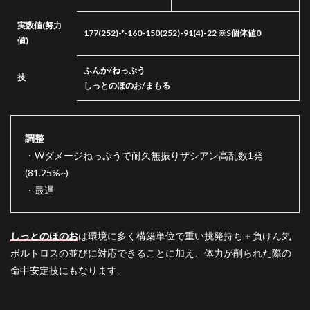
実数値
(努力
177(252)-*-160-150(252)-91(4)-22 ※S個体値0
値)
ふんか/ねっぷう
技
しっとのほのお/まもる
調整
・Wダメージねっぷうで耐久無振りザシアン高乱数1発
(81.25%~)
・最遅
しっとのほのお
は環境に多く構築単位で重い挑発持ち＋負けん気
ボルトロスの並びに対応できることに加え、体力が削られた際の
命中安定技にもなります。