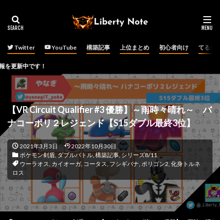
Twitter
YouTube
構築記事
上位まとめ
初心者向け
てるチ
！
【VR Circuit Qualifier #3 優勝】～雨時々晴れ～ バ
ナコーポリ２レジェンド【S15ダブル最終3位】
2021年3月3日
2022年10月30日
ポケモン剣盾
,
ダブルバトル
,
構築記事
,
シリーズ8/11
ウーラオス
,
カイオーガ
,
コータス
,
フシギバナ
,
ポリゴン2
,
化身トルネ
ロス