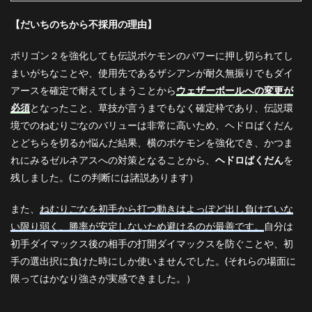
【だいちのちから不採用の理由】
ポリゴン２を強化しても伝説ポケモンのパワーに押し切られてし
まいがちなことや、使用先であるザシアンが耐久無振りでもダイ
アースを確定で耐えてしまうことから
ウェザーボールへの変更が
必須
となったこと、草技が言うまでもなく確定枠であり、伝説環
境でのねむりごなのバリューは非常に高いため、ヘドロばくだん
とどちらを切るか悩んだ結果、横のポケモンを強化でき、かつま
れにみるゼルネアスへの対策となることから、
ヘドロばくだん
を
残しました。(この判断には諸説あります）
また、
ねむりごなを初手から打つ動きはよっぽど出し負けていな
い限り弱く、勝率が安定しないため避けるのが最善です。
自分は
初手ダイマックス後の相手の打開ダイマックスを防ぐことや、初
手の選出択に負けた時にしか使いませんでした。(それらの場面に
限ってはかなり強さが実感できました。）