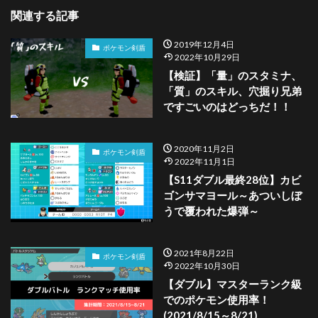
関連する記事
2019年12月4日
ポケモン剣盾
2022年10月29日
【検証】「量」のスタミナ、
「質」のスキル、穴掘り兄弟
ですごいのはどっちだ！！
2020年11月2日
ポケモン剣盾
2022年11月1日
【S11ダブル最終28位】カビ
ゴンサマヨール～あついしぼ
うで覆われた爆弾～
2021年8月22日
ポケモン剣盾
2022年10月30日
【ダブル】マスターランク級
でのポケモン使用率！
(2021/8/15～8/21)