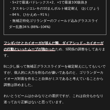
・S+2で最速バドレックス+2、+1で最速100族抜き
・タスキレジエレキの10まんボルト確定耐え (おくびょう
～84％、ひかえめ～91％）
・無補正特化ゴリランダーのフィールド込みグラススライ
ダー乱数34％ (88%~104%)
フシギバナとカイオーガが並んだ際、ダイアシッド→カイオーガ
の行動といったムーブが強かった
ため、S関係の調整をしてありま
す。
Bに少し振って無補正グラススライダーを確定耐えにしてもいいで
すが、個人的に火力を削るのが嫌いであるのと、ゴリランダーカ
イオーガ対面を作ること自体がミスであると考えていることから
調整は辞めました。
れいとうビームはかみなりとの選択ですが、これは自分もかなり
迷っており正解はないと思っています。