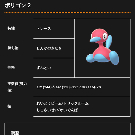
ポリゴン２
特性
トレース
持ち物
しんかのきせき
性格
ずぶとい
実数値
(努力
191(244)-*-141(150)-125-130(116)-78
値)
れいとうビーム/トリックルーム
技
じこさいせい/かいでんぱ
調整