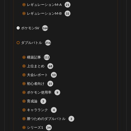
レギュレーションM-A
21
レギュレーションM-B
32
ポケモンSV
264
ダブルバトル
256
構築記事
111
上位まとめ
68
大会レポート
10
初心者向け
15
ポケモン使用率
9
育成論
3
キャラランク
4
勝つためのダブルバトル
3
シリーズ1
34