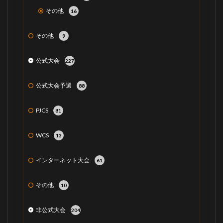
その他
16
その他
9
公式大会
227
公式大会予選
88
PJCS
81
WCS
13
インターネット大会
61
その他
10
非公式大会
204