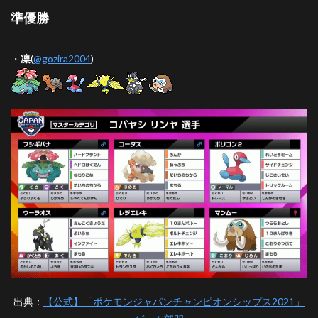
準優勝
・
凛
(
@gozira2004
)
出典：
【公式】「ポケモンジャパンチャンピオンシップス2021」