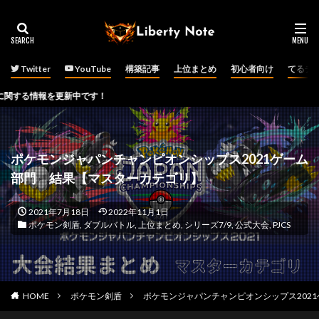
Twitter
YouTube
構築記事
上位まとめ
初心者向け
てるチ
新中です！
ポケモンジャパンチャンピオンシップス2021ゲーム
部門 結果【マスターカテゴリ】
2021年7月18日
2022年11月1日
ポケモン剣盾
,
ダブルバトル
,
上位まとめ
,
シリーズ7/9
,
公式大会
,
PJCS
HOME
ポケモン剣盾
ポケモンジャパンチャンピオンシップス202