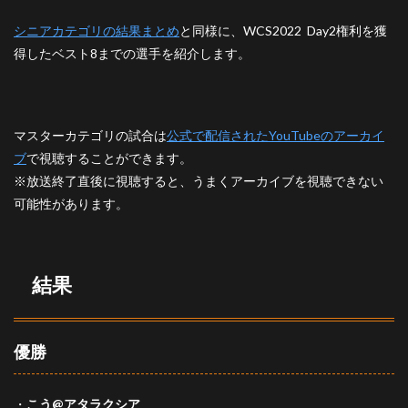
2.3
シニアカテゴリの結果まとめ
と同様に、WCS2022 Day2権利を獲
ベス
得したベスト8までの選手を紹介します。
ト4
2.4
ベス
ト8
マスターカテゴリの試合は
公式で配信されたYouTubeのアーカイ
3
ブ
で視聴することができます。
さい
※放送終了直後に視聴すると、うまくアーカイブを視聴できない
ごに
可能性があります。
結果
優勝
・
こう@アタラクシア