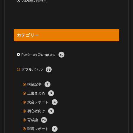
2026年7月25日
カテゴリー
Pokémon Champions
60
ダブルバトル
58
構築記事
7
上位まとめ
9
大会レポート
4
初心者向け
9
育成論
24
環境レポート
1