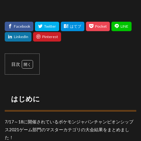
目次
1
はじ
めに
2
はじめに
結果
2.1
優勝
7/17～18に開催されているポケモンジャパンチャンピオンシップ
2.2
ス2021ゲーム部門のマスターカテゴリの大会結果をまとめまし
準優
た！
勝