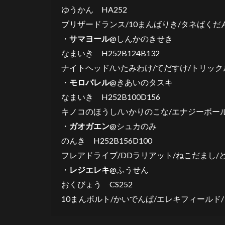
3.4
ゆうかん HA252
ガオ
ブリザードランス/10まんばりき/タネばくだ
ガエ
ン
・
サマヨール
@しんかのきせき
なまいき H252B124B132
3.5
モロ
ナイトヘッド/いたみわけ/てだすけ/トリック
バレ
・
モロバレル
@きあいのタスキ
ル
なまいき H252B100D156
3.6
キノコのほうし/いかりのこな/エナジーボー
パル
・
キア
ガオガエン
@シュカのみ
のんき H252B156D100
4
選
フレアドライブ/DDラリアット/ねこだまし/
出
・
レジエレキ
@ふうせん
と
おくびょう CS252
立
ち
10まんボルト/かいでんぱ/エレキフィールド
回
り