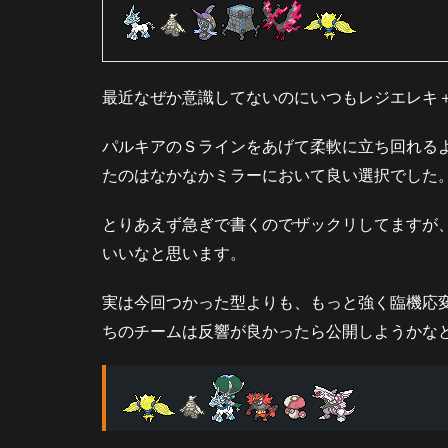
邪道
（勝
てな
いな
最近なぜか意識してないのにいつもレジエレキ
と思
った
ら）
パルキアのＳラインをあげて柔軟に立ち回れる
たのはなかなかミラーにおいて良い選択でした
5
さ
い
とりあえず急ぎで書くのでザックリしてますが、
ご
いいなと思います。
に
6
実は今回つかった型よりも、もっと強く臨機応
パ
ちのチームは反響が良かったら公開しようかな
ー
テ
ィ
作
成
者