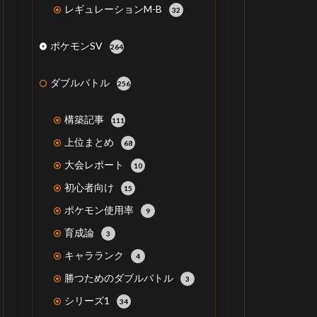
レギュレーションM-B
32
ポケモンSV
264
ダブルバトル
256
構築記事
111
上位まとめ
68
大会レポート
10
初心者向け
15
ポケモン使用率
9
育成論
3
キャラランク
4
勝つためのダブルバトル
3
シリーズ1
34