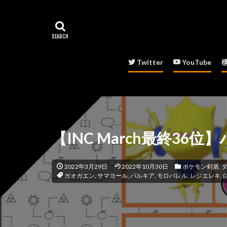
Twitter
YouTube
【INC March最終3
2022年3月29日
2022年10月30日
ポケモン剣盾
,
ガオガエン
,
サマヨール
,
パルキア
,
モロバレル
,
レジエレキ
,