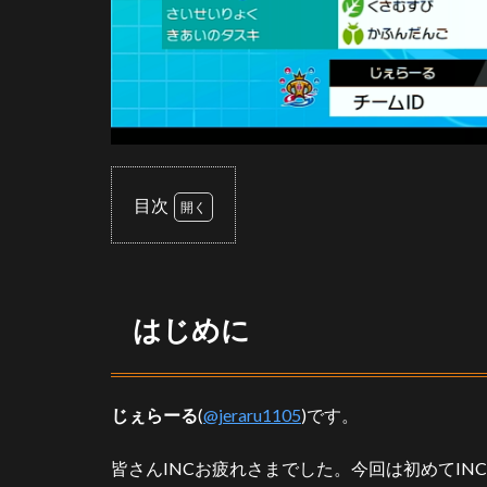
目次
1
は
じ
め
はじめに
に
2
構
じぇらーる
(
@jeraru1105
)です。
築
経
緯
皆さんINCお疲れさまでした。今回は初めてIN