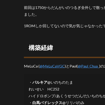
3
前回は1750からだんがいのつるぎ全外しで散
個
別
ました。
解
説
1ROMしか回してないので気が気じゃなかった
3.1
レジ
エレ
構築経緯
キ
3.2
サマ
ヨー
MeLuCa (
@MeLuCaVGC
)とPaul(
@Paul_Chua_
)
ル
3.3
・
パルキア
@いのちのたま
白馬
バド
れいせい HC252
レッ
ハイドロポンプ/あくうせつだん/だいちのち
クス
・
白馬バドレックス
@リリバのみ