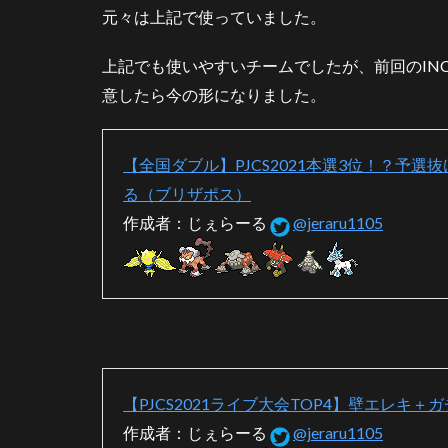
元々は上記で使っていました。
4.1
王道
上記でも使いやすいチームでしたが、前回のIN
4.2
意したら今の形になりました。
コン
トロ
ール
【全国ダブル】PJCS2021本選3位！？予
4.3
る（ブリザポス）
ミラ
作成者：じぇらーる
@jeraru1105
ー
4.4
レジ
エレ
キが
刺さ
って
いる
【PJCS2021ライブ大会TOP4】壁エレキ
とき
作成者：じぇらーる
@jeraru1105
4.5