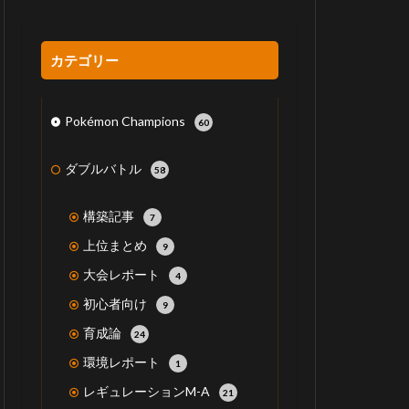
カテゴリー
Pokémon Champions
60
ダブルバトル
58
構築記事
7
上位まとめ
9
大会レポート
4
初心者向け
9
育成論
24
環境レポート
1
レギュレーションM-A
21