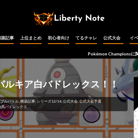
構築記事
上位まとめ
初心者向け
てるチャレ
公式大会
イ
公式大会予選
インターネット
PJCS
WCS
その他
Pokémon Championsに関する情報
6位】パルキア白バドレックス！！
ダブルバトル
,
構築記事
,
シリーズ12/14
,
公式大会
,
公式大会予選
白馬バドレックス