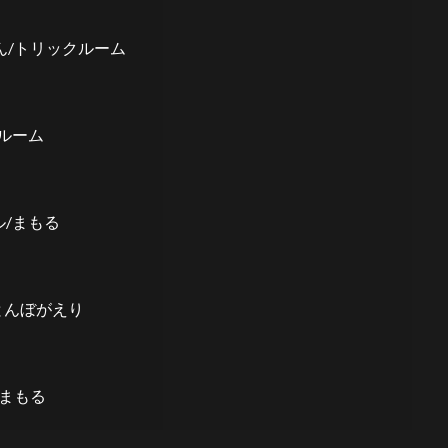
ん/トリックルーム
ルーム
ル/まもる
とんぼがえり
/まもる