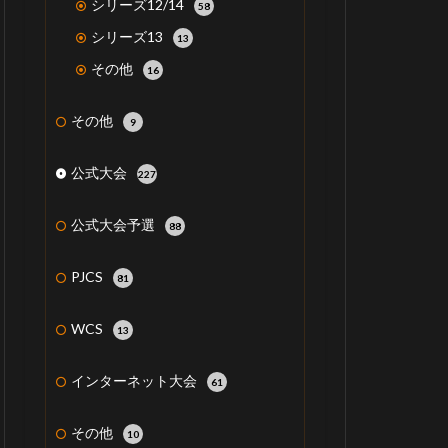
シリーズ12/14
58
シリーズ13
13
その他
16
その他
9
公式大会
227
公式大会予選
88
PJCS
81
WCS
13
インターネット大会
61
その他
10