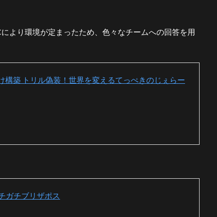
Cにより環境が定まったため、色々なチームへの回答を用
選抜け構築 トリル偽装！世界を変えるてっぺきのじぇらー
＋ガチガチブリザポス