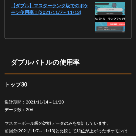
クス
【ダブル】マスターランク級でのポケ
(白馬)
モン使用率！(2021/11/7～11/13)
3.1.1
バドレ
ックス
(白馬)を
採用し
たパー
ティ
ダブルバトルの使用率
4
おわ
りに
トップ30
集計期間：2021/11/14～11/20
データ数：206
マスターボール級の対戦データのみを集計しています。
前回分(2021/11/7～11/13)と比較して順位が上がったポケモンは