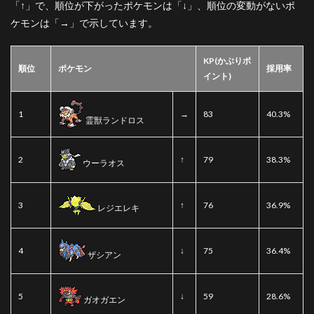
「
↑
」で、順位が下がったポケモンは「
↓
」、順位の変動がないポ
ケモンは「→」で示しています。
KP(かぶりポ
順位
ポケモン
採用率
イント)
1
→
83
40.3%
霊獣ランドロス
2
↑
79
38.3%
ウーラオス
3
↑
76
36.9%
レジエレキ
4
↓
75
36.4%
ザシアン
5
↓
59
28.6%
ガオガエン