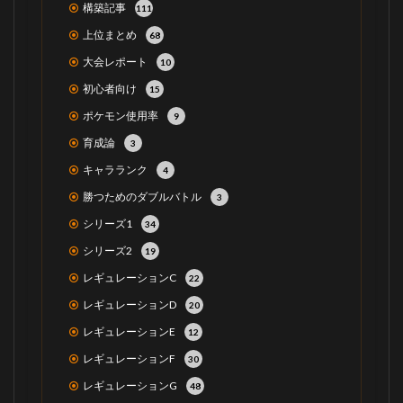
構築記事
111
上位まとめ
68
大会レポート
10
初心者向け
15
ポケモン使用率
9
育成論
3
キャラランク
4
勝つためのダブルバトル
3
シリーズ1
34
シリーズ2
19
レギュレーションC
22
レギュレーションD
20
レギュレーションE
12
レギュレーションF
30
レギュレーションG
48