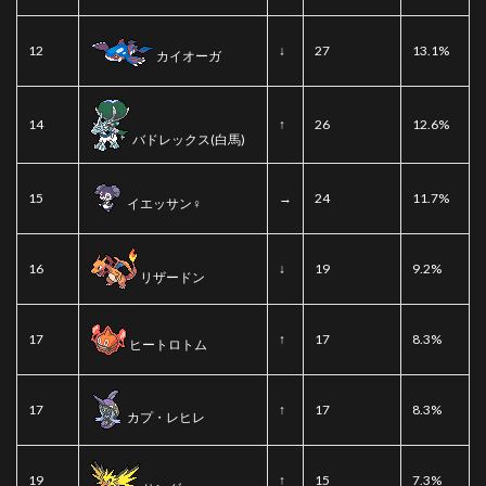
12
↓
27
13.1%
カイオーガ
14
↑
26
12.6%
バドレックス(白馬)
15
→
24
11.7%
イエッサン♀
16
↓
19
9.2%
リザードン
17
↑
17
8.3%
ヒートロトム
17
↑
17
8.3%
カプ・レヒレ
19
↑
15
7.3%