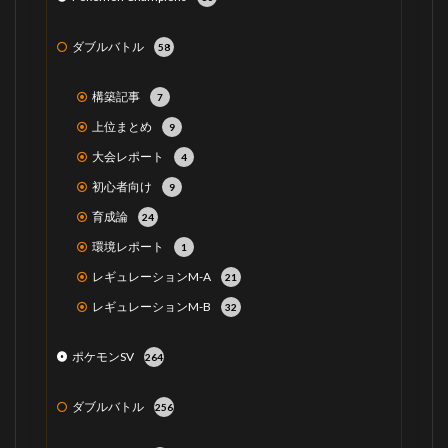
ダブルバトル
58
構築記事
7
上位まとめ
9
大会レポート
4
初心者向け
9
育成論
24
環境レポート
1
レギュレーションM-A
21
レギュレーションM-B
32
ポケモンSV
264
ダブルバトル
256