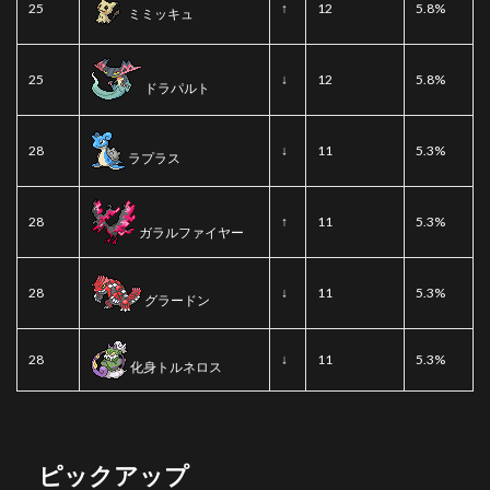
25
↑
12
5.8%
ミミッキュ
25
↓
12
5.8%
ドラパルト
28
↓
11
5.3%
ラプラス
28
↑
11
5.3%
ガラルファイヤー
28
↓
11
5.3%
グラードン
28
↓
11
5.3%
化身トルネロス
ピックアップ