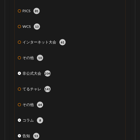
PJCS
81
WCS
13
インターネット大会
61
その他
10
非公式大会
204
てるチャレ
141
その他
64
コラム
8
告知
53