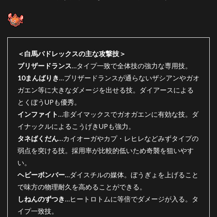
＜白馬バドレックスの主な攻撃技＞
ブリザードランス
…タイプ一致で全体技の強力な専用技。
10まんばりき
…ブリザードランスが通らないザシアンやガオ
ガエン等に大きなダメージを出せる技。ダイアースによる
とくぼうUPも優秀。
インファイト
…非ダイマックスでガオガエンに有効な技。ダ
イナックルによるこうげきUPも強力。
タネばくだん
…カイオーガやカプ・レヒレなどみずタイプの
弱点を突ける技。採用率が比較的低いため奇襲を狙いやす
い。
ヘビーボンバー
…ダイスチルの媒体。ぼうぎょを上げること
で味方の物理耐久を高めることができる。
しねんのずつき
…ヒートロトムに等倍でダメージが入る。タ
イプ一致技。