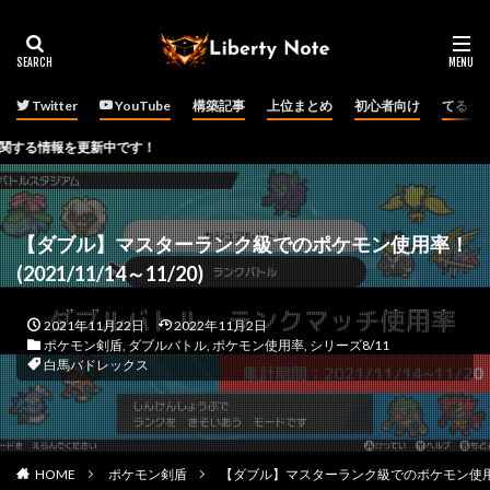
Twitter
YouTube
構築記事
上位まとめ
初心者向け
てるチ
を更新中です！
【ダブル】マスターランク級でのポケモン使用率！
(2021/11/14～11/20)
2021年11月22日
2022年11月2日
ポケモン剣盾
,
ダブルバトル
,
ポケモン使用率
,
シリーズ8/11
白馬バドレックス
HOME
ポケモン剣盾
【ダブル】マスターランク級でのポケモン使用率！(2