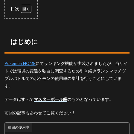
目次
1
はじ
めに
2
はじめに
ダブ
ルバ
トル
の使
Pokémon HOME
にてランキング機能が実装されましたが、当サイ
用率
トでは環境の変遷を独自に調査するため引き続きランクマッチダ
2.1
ブルバトルでのポケモンの使用率の集計を行うことにしていま
トッ
す。
プ30
3
データはすべて
マスターボール級
のものとなっています。
ピッ
クア
ップ
前回の記事もあわせてご覧ください！
3.1
前回の使用率
バド
レッ