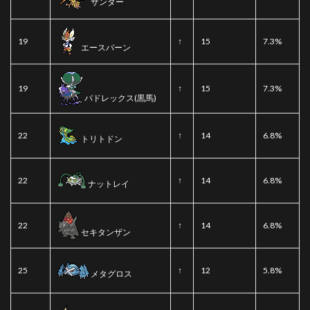
サンダー
19
↑
15
7.3%
エースバーン
19
↑
15
7.3%
バドレックス(黒馬)
22
↑
14
6.8%
トリトドン
22
↑
14
6.8%
ナットレイ
22
↑
14
6.8%
セキタンザン
25
↑
12
5.8%
メタグロス