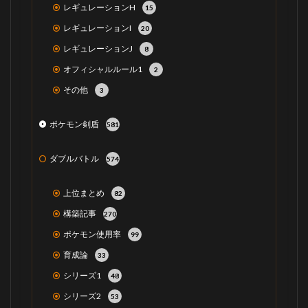
レギュレーションH
15
レギュレーションI
20
レギュレーションJ
8
オフィシャルルール1
2
その他
3
ポケモン剣盾
581
ダブルバトル
574
上位まとめ
82
構築記事
270
ポケモン使用率
99
育成論
33
シリーズ1
48
シリーズ2
53