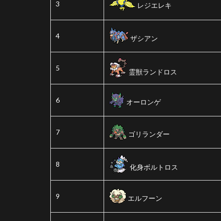
3
レジエレキ
4
ザシアン
5
霊獣ランドロス
6
オーロンゲ
7
ゴリランダー
8
化身ボルトロス
9
エルフーン