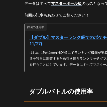
データはすべて
マスターボール級
のものとなっ
ル
の
前回の記事もあわせてご覧ください！
使
用
率
前回の使用率
2.1
【ダブル】マスターランク級でのポケモン使用
トッ
11/27)
プ30
3
はじめにPokémon HOMEにてランキング機能
ピ
遷を独自に調査するため引き続きランクマッチダブ
ッ
を行うことにしています。データはすべてマスターボ
ク
ア
ッ
プ
ダブルバトルの使用率
3.1
ガラ
ルフ
ァイ