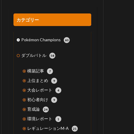
カテゴリー
Pokémon Champions
60
ダブルバトル
58
構築記事
7
上位まとめ
9
大会レポート
4
初心者向け
9
育成論
24
環境レポート
1
レギュレーションM-A
21