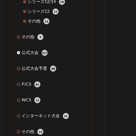
シリーズ12/14
58
シリーズ13
13
その他
16
その他
9
公式大会
227
公式大会予選
88
PJCS
81
WCS
13
インターネット大会
61
その他
10