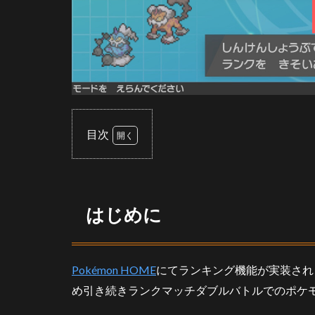
目次
1
は
じ
め
はじめに
に
2
ダ
Pokémon HOME
にてランキング機能が実装され
ブ
ル
め引き続きランクマッチダブルバトルでのポケ
バ
ト