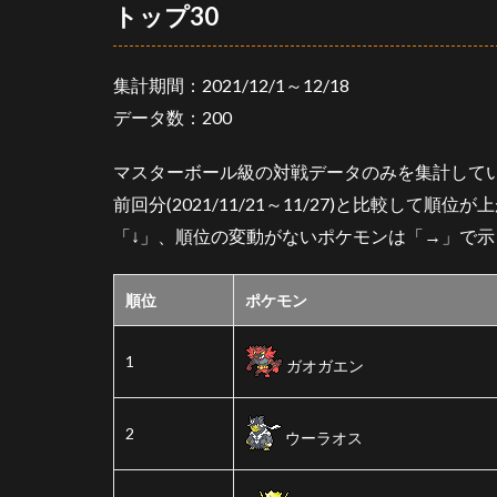
トップ30
ヤー
3.1.1
集計期間：2021/12/1～12/18
ガラル
ファイ
データ数：200
ヤーを
採用し
マスターボール級の対戦データのみを集計して
たパー
前回分(2021/11/21～11/27)と比較して順
ティ
「
↓
」、順位の変動がないポケモンは「→」で示
4
お
わ
順位
ポケモン
り
に
1
ガオガエン
2
ウーラオス