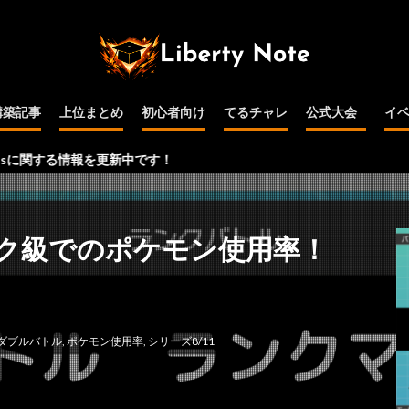
構築記事
上位まとめ
初心者向け
てるチャレ
公式大会
イ
公式大会予選
インターネット
PJCS
WCS
その他
る情報を更新中です！
ク級でのポケモン使用率！
ダブルバトル
,
ポケモン使用率
,
シリーズ8/11