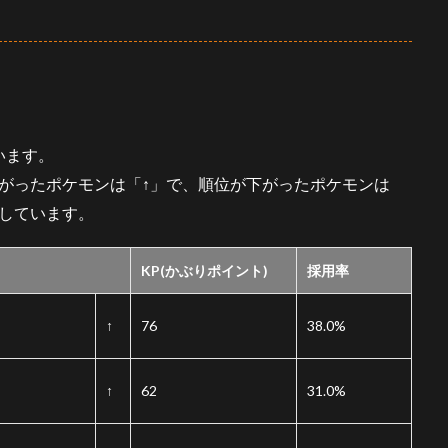
います。
位が上がったポケモンは「
↑
」で、順位が下がったポケモンは
しています。
KP(かぶりポイント)
採用率
↑
76
38.0%
↑
62
31.0%