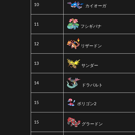
10
カイオーガ
11
フシギバナ
12
リザードン
13
サンダー
14
ドラパルト
15
ポリゴン2
15
グラードン