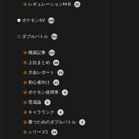
レギュレーションM-B
32
ポケモンSV
264
ダブルバトル
256
構築記事
111
上位まとめ
68
大会レポート
10
初心者向け
15
ポケモン使用率
9
育成論
3
キャラランク
4
勝つためのダブルバトル
3
シリーズ1
34