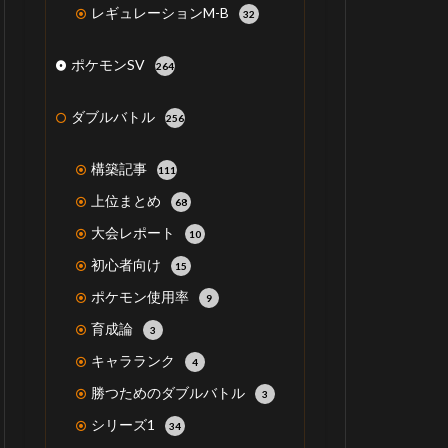
レギュレーションM-B
32
ポケモンSV
264
ダブルバトル
256
構築記事
111
上位まとめ
68
大会レポート
10
初心者向け
15
ポケモン使用率
9
育成論
3
キャラランク
4
勝つためのダブルバトル
3
シリーズ1
34