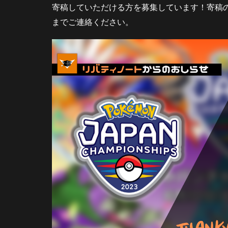
寄稿していただける方を募集しています！
3
寄稿
さ
までご連絡ください。
い
ご
に