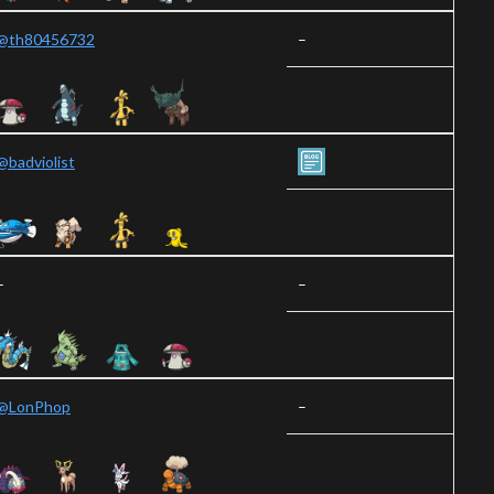
@th80456732
–
@badviolist
–
–
@LonPhop
–