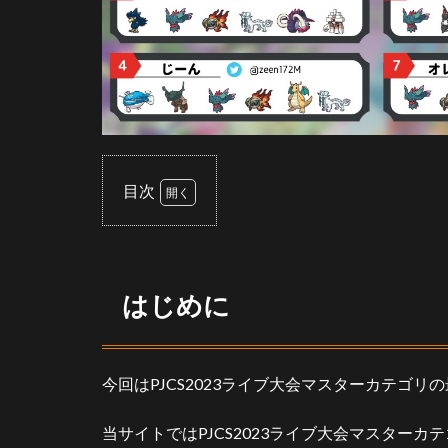
目次
1
は
じ
め
はじめに
に
2
PJCS2023
今回はPJCS2023ライブ大会マスターカテゴリ
ライブ大
会上位64
名
当サイトではPJCS2023ライブ大会マスターカテ