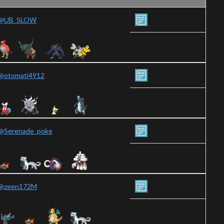
@UB_SLOW
@otomati4912
@Serenade_poke
@zeen172M