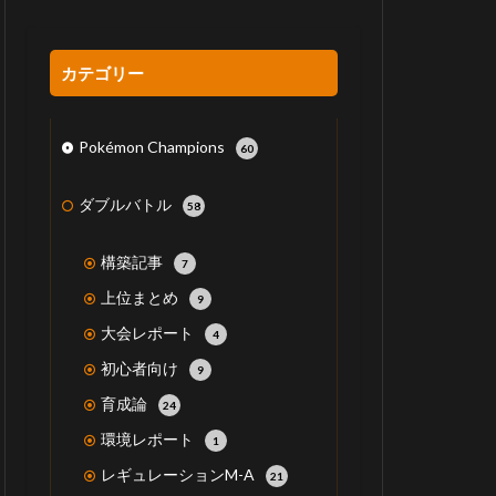
カテゴリー
Pokémon Champions
60
ダブルバトル
58
構築記事
7
上位まとめ
9
大会レポート
4
初心者向け
9
育成論
24
環境レポート
1
レギュレーションM-A
21