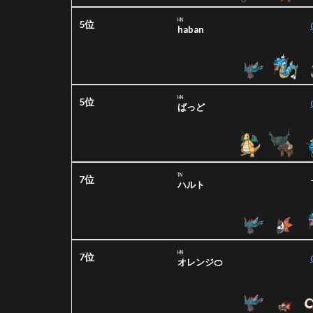
HN
5位
haban
HN
5位
ばっど
TN
7位
ハルト
HN
7位
オレンジ🍊