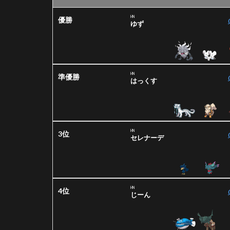
HN
優勝
ゆず
HN
準優勝
はっくす
HN
3位
セレナーデ
HN
4位
じーん