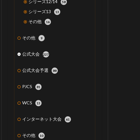
シリーズ12/14
58
シリーズ13
13
その他
16
その他
9
公式大会
227
公式大会予選
88
PJCS
81
WCS
13
インターネット大会
61
その他
10