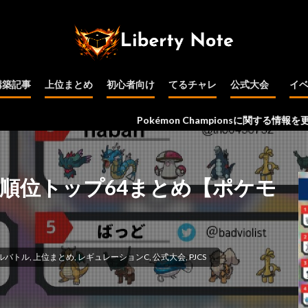
構築記事
上位まとめ
初心者向け
てるチャレ
公式大会
イ
公式大会予選
インターネット
PJCS
WCS
その他
Pokémon Championsに関する情報を更新中です！
最終順位トップ64まとめ【ポケモ
ルバトル
,
上位まとめ
,
レギュレーションC
,
公式大会
,
PJCS