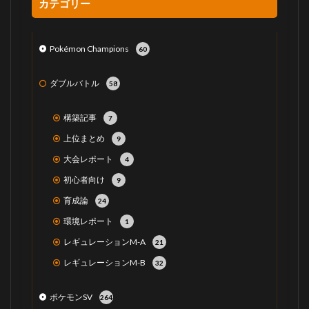
カテゴリー
Pokémon Champions
60
ダブルバトル
58
構築記事
7
上位まとめ
9
大会レポート
4
初心者向け
9
育成論
24
環境レポート
1
レギュレーションM-A
21
レギュレーションM-B
32
ポケモンSV
264