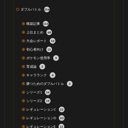
ダブルバトル
256
構築記事
111
上位まとめ
68
大会レポート
10
初心者向け
15
ポケモン使用率
9
育成論
3
キャラランク
4
勝つためのダブルバトル
3
シリーズ1
34
シリーズ2
19
レギュレーションC
22
レギュレーションD
20
レギュレーションE
12