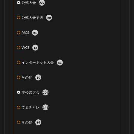
公式大会
227
公式大会予選
88
PJCS
81
WCS
13
インターネット大会
61
その他
10
非公式大会
204
てるチャレ
141
その他
64