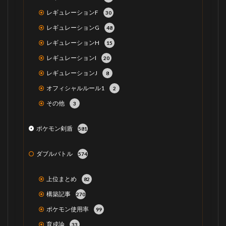
レギュレーションF
30
レギュレーションG
48
レギュレーションH
15
レギュレーションI
20
レギュレーションJ
8
オフィシャルルール1
2
その他
3
ポケモン剣盾
581
ダブルバトル
574
上位まとめ
82
構築記事
270
ポケモン使用率
99
育成論
33