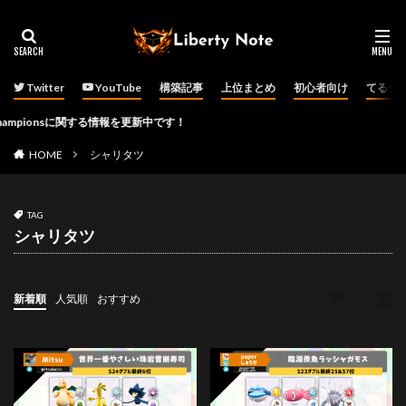
Twitter
YouTube
構築記事
上位まとめ
初心者向け
てるチ
ionsに関する情報を更新中です！
HOME
シャリタツ
TAG
シャリタツ
新着順
人気順
おすすめ
ダブルバトル
その他