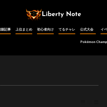
構築記事
上位まとめ
初心者向け
てるチャレ
公式大会
イ
公式大会予選
インターネット
PJCS
WCS
その他
Pokémon Championsに