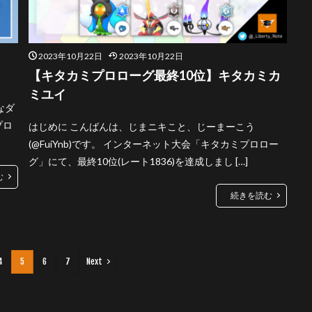
2023年10月22日
2023年10月22日
【キタカミプロローグ最終10位】キタカミカ
ミユイ
なダ
プロ
はじめに こんばんは、じまニキこと、じーまーこう
(@FuiYnb)です。 インターネット大会「キタカミプロロー
グ」にて、最終10位(レート1836)を達成しまし […]
む
続きを読む
4
5
6
7
Next