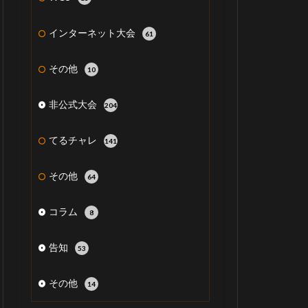
インターネット大会
61
その他
10
非公式大会
204
てるチャレ
141
その他
64
コラム
8
告知
53
その他
14