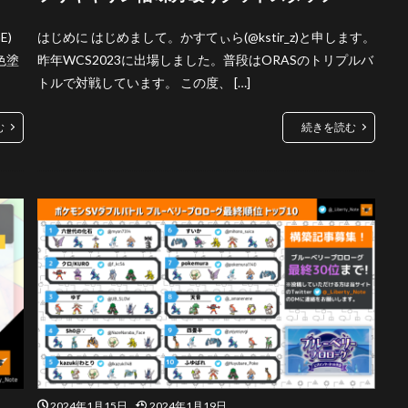
E)
はじめに はじめまして。かすてぃら(@kstir_z)と申します。
色塗
昨年WCS2023に出場しました。普段はORASのトリプルバ
トルで対戦しています。 この度、 […]
む
続きを読む
2024年1月15日
2024年1月19日