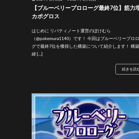
【ブルーベリープロローグ最終7位】筋力
カポグロス
はじめに リバティノート運営のぽけむら
（@pokemura1140）です！ 今回はブルーベリープロ
グで最終7位を獲得した構築について紹介します！ 構
緯 […]
続きを読