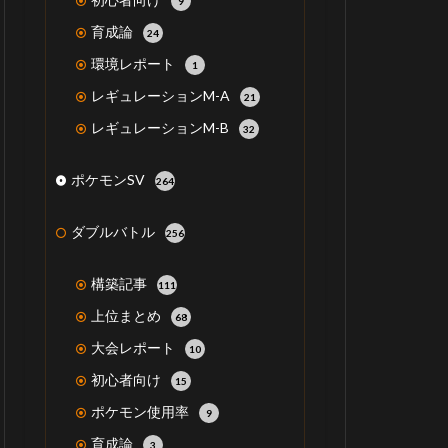
9
育成論
24
環境レポート
1
レギュレーションM-A
21
レギュレーションM-B
32
ポケモンSV
264
ダブルバトル
256
構築記事
111
上位まとめ
68
大会レポート
10
初心者向け
15
ポケモン使用率
9
育成論
3