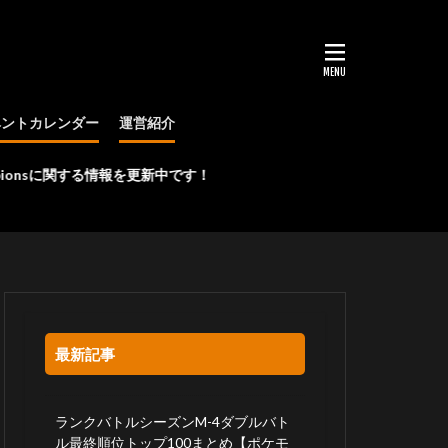
ベントカレンダー
運営紹介
大会
関する情報を更新中です！
最新記事
ランクバトルシーズンM-4ダブルバト
ル最終順位トップ100まとめ【ポケモ