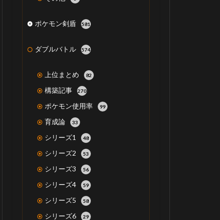
ポケモン剣盾
581
ダブルバトル
574
上位まとめ
82
構築記事
270
ポケモン使用率
99
育成論
33
シリーズ1
48
シリーズ2
53
シリーズ3
56
シリーズ4
59
シリーズ5
58
シリーズ6
29