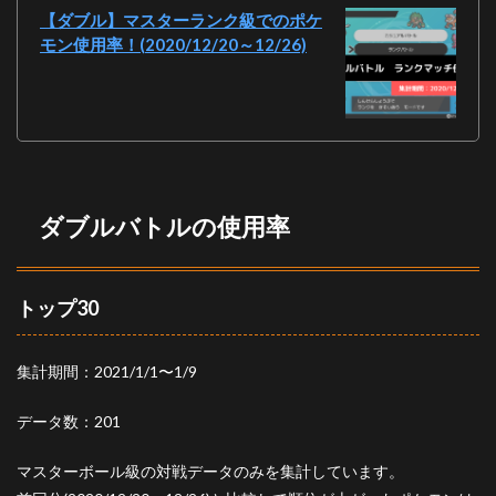
ス
【ダブル】マスターランク級でのポケ
モン使用率！(2020/12/20～12/26)
3.1.1
トゲキ
ッスを
採用し
たパー
ティ
3.2
テッ
ダブルバトルの使用率
カグ
ヤ
3.2.1
トップ30
テッカ
グヤを
採用し
たパー
集計期間：2021/1/1〜1/9
ティ
データ数：201
4
おわ
りに
マスターボール級の対戦データのみを集計しています。