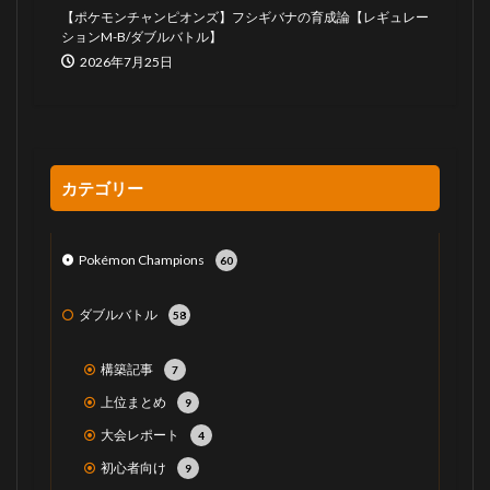
【ポケモンチャンピオンズ】フシギバナの育成論【レギュレー
ションM-B/ダブルバトル】
2026年7月25日
カテゴリー
Pokémon Champions
60
ダブルバトル
58
構築記事
7
上位まとめ
9
大会レポート
4
初心者向け
9