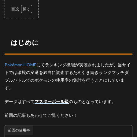
目次
1
はじ
めに
2
はじめに
ダブ
ルバ
トル
の使
Pokémon HOME
にてランキング機能が実装されましたが、当サイ
用率
トでは環境の変遷を独自に調査するため引き続きランクマッチダ
2.1
ブルバトルでのポケモンの使用率の集計を行うことにしていま
トッ
す。
プ30
3
データはすべて
マスターボール級
のものとなっています。
ピッ
クア
ップ
前回の記事もあわせてご覧ください！
3.1
前回の使用率
トゲ
キッ