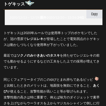
トゲキッス
Copy
2020/12/13～12/19:
圏外
2020/12/20～12/26:
24位
↑
2021/1/1～1/
トゲキッスは2020年ルールでは使用率トップのポケモンでした
が、冠の雪原で
レジエレキ
が登場したことで電気弱点のトゲキッ
スは動かしづらくなり使用率が下がっていました。
最近では
ソクノのみ
や
きあいのタスキ
を持たせてレジエレキの前
でも動かせるようにするなどの工夫をした上での採用が増えてき
ています。
同じくフェアリータイプのこのゆびとまれ持ちであるピッピ
と比較したときのメリットは、地面技を無効にできること、
あく
び
が使えること、攻撃性能が高いこと等が挙げられます。
攻撃性能の高さは特に重要で、例えば味方のダイジェットで素早
さを上げながらウーラオスを上からマジカルシャインで倒しに行