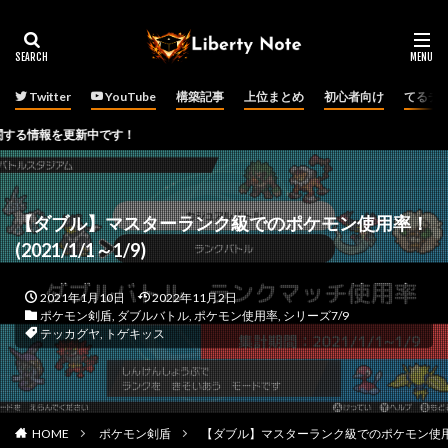
Twitter
YouTube
構築記事
上位まとめ
初心者向け
てるチ
更新中です！
【ダブル】マスターランク級でのポケモン使用率！
(2021/1/1～1/9)
2021年1月10日
2022年11月2日
ポケモン剣盾
,
ダブルバトル
,
ポケモン使用率
,
シリーズ7/9
テッカグヤ
,
トゲキッス
HOME
ポケモン剣盾
【ダブル】マスターランク級でのポケモン使用率！(2