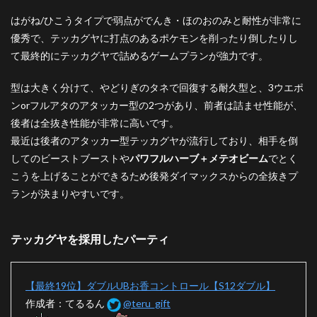
はがね/ひこうタイプで弱点がでんき・ほのおのみと耐性が非常に
優秀で、テッカグヤに打点のあるポケモンを削ったり倒したりし
て最終的にテッカグヤで詰めるゲームプランが強力です。
型は大きく分けて、やどりぎのタネで回復する耐久型と、3ウエポ
ンorフルアタのアタッカー型の2つがあり、前者は詰ませ性能が、
後者は全抜き性能が非常に高いです。
最近は後者のアタッカー型テッカグヤが流行しており、相手を倒
してのビーストブーストや
パワフルハーブ＋メテオビーム
でとく
こうを上げることができるため後発ダイマックスからの全抜きプ
ランが決まりやすいです。
テッカグヤを採用したパーティ
【最終19位】ダブルUBお香コントロール【S12ダブル】
作成者：てるるん
@teru_gift