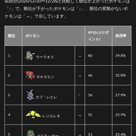
前回分(2020/12/20〜12/26)と比較して順位が上がったポケモンは
「
↑
」で、順位が下がったポケモンは「
↓
」、順位の変動がないポ
ケモンは「→」で示しています。
KP(かぶりポ
順位
ポケモン
採用率
イント)
1
→
80
39.8%
ウーラオス
2
→
66
32.8%
ガオガエン
3
↑
56
27.9%
カプ・レヒレ
4
→
52
25.9%
レジエレキ
5
→
51
25.4%
ゴリランダー