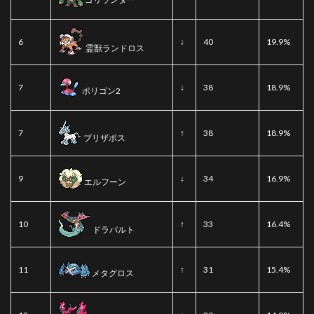
6
↓
40
19.9%
霊獣ランドロス
7
↓
38
18.9%
ポリゴン2
7
↑
38
18.9%
ブリザポス
9
↓
34
16.9%
エルフーン
10
↑
33
16.4%
ドラパルト
11
↑
31
15.4%
メタグロス