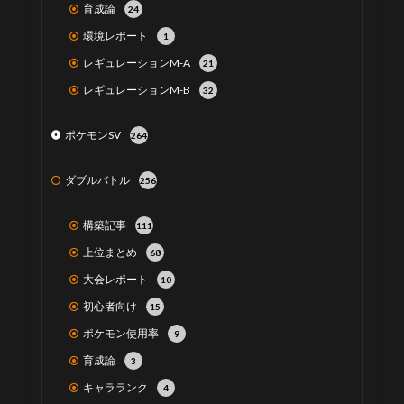
育成論
24
環境レポート
1
レギュレーションM-A
21
レギュレーションM-B
32
ポケモンSV
264
ダブルバトル
256
構築記事
111
上位まとめ
68
大会レポート
10
初心者向け
15
ポケモン使用率
9
育成論
3
キャラランク
4