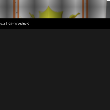
 Top16】CS + Weezing-G