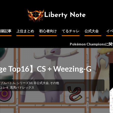
構築記事
上位まとめ
初心者向け
てるチャレ
公式大会
イ
公式大会予選
インターネット
PJCS
WCS
その他
Pokémon Championsに関する情報を
enge Top16】CS + Weezing-G
ダブルバトル
,
シリーズ10
,
非公式大会
,
その他
エレキ
,
黒馬バドレックス