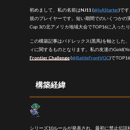
構
初めまして、私の名前は
NJ11
(
@IsAStarter
)で
築
経
規のプレイヤーです。短い期間でのいくつかの実績
緯
Cup 3の北アメリカ地域大会でTOP16に入った
3
構
この構築記事はバドレックス(黒馬)を軸とした
成
ィに関するものとなります。私の友達のGold(Yo
3.1
Frontier Challenge
(
@BattleFrontVGC
)でTOP
バド
レッ
クス
(黒馬)
構築経緯
3.2
コジ
ョン
ド
3.3
ガラ
シリーズ10ルールが発表され、最初に禁止伝説