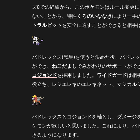
ルマ
ズ8での経験から、このポケモンはルール変更
タド
ないことから、特性
ガス
くろのいななき
により一手
トラルビット
を安全に通すことができると相手
3.4
エン
テイ
3.5
バドレックス(黒馬)を使うと決めた後、バドレ
ゴリ
ラン
ができ、
ねこだまし
でみがわりのサポートがで
ダー
コジョンド
を採用しました。
ワイドガード
は相
3.6
役立ち、レジエレキのエレキネット、マジカル
レジ
エレ
キ
4
バドレックスとコジョンドを軸とし、ダメージ
選
ケモンが欲しいと思いました。これにより、バ
出
と
きるようになります。