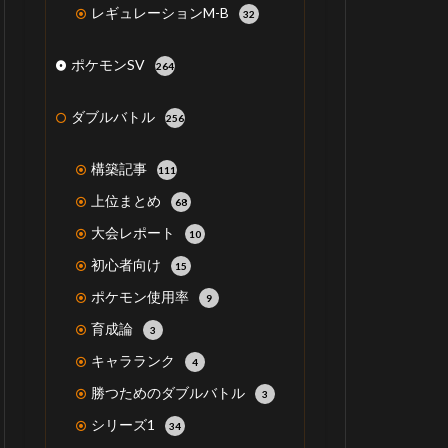
レギュレーションM-B
32
ポケモンSV
264
ダブルバトル
256
構築記事
111
上位まとめ
68
大会レポート
10
初心者向け
15
ポケモン使用率
9
育成論
3
キャラランク
4
勝つためのダブルバトル
3
シリーズ1
34