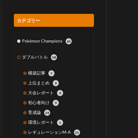
カテゴリー
Pokémon Champions
60
ダブルバトル
58
構築記事
7
上位まとめ
9
大会レポート
4
初心者向け
9
育成論
24
環境レポート
1
レギュレーションM-A
21