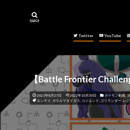
Twitter
YouTube
【Battle Frontier Chall
2021年8月27日
2022年10月30日
ポケモン剣盾
,
エンテイ
,
ガラルマタドガス
,
コジョンド
,
ゴリランダー
,
レジ