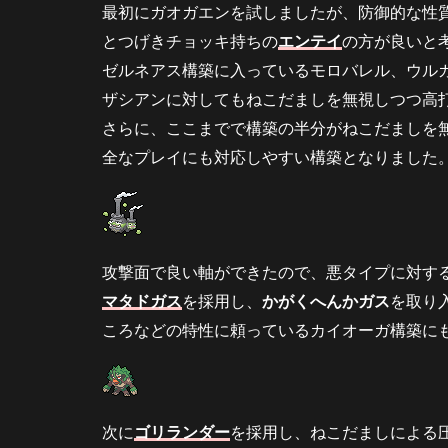
立
最初にガオガエンを試しましたが、防御的な性
ち
とつげきチョッキ持ちの
エンテイ
の方が良いと
回
り
ゼルネアス構築に入っているモロバレル、ウル
ザシアンに対してもねこだましを無視しつつ高
4.1
対バ
さらに、ここまでで構築の半分がねこだましを
ドレ
全なプレイにも対応しやすい構築となりました
ック
ス(黒
馬)
4.2
対ゼ
攻撃面で良い軸ができたので、悪タイプに対す
ルネ
マタドガス
を採用し、
かがくへんかガス
を取り
アス
ころなどの特性に頼っているカイオーガ構築に
4.3
対ザ
シア
ン
次に
ゴリランダー
を採用し、ねこだましによる
4.4