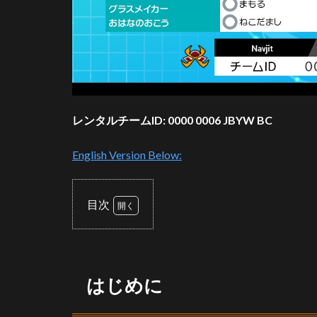
レンタルチームID: 0000 0006 JBYW BC
English Version Below:
目次
1
は
じ
め
はじめに
に
2