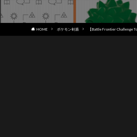
HOME
ポケモン剣盾
【Battle Frontier Challenge