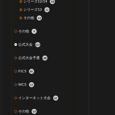
シリーズ12/14
58
シリーズ13
13
その他
16
その他
9
公式大会
227
公式大会予選
88
PJCS
81
WCS
13
インターネット大会
61
その他
10