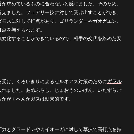
質が求めているものに合わないと感じました。そのため、
考えました。フェアリー技に対して受け出すことができ、
ガモスに対して打点があり、ゴリランダーやガオガエン、
打点を与えられます。
無効化することができているので、相手の交代を絡めた安
。
る受け、くろいきりによるゼルネアス対策のために
ガラル
入れました。あめふらし、じょおうのいげん、いたずらご
もかがくへんかガスは効果的です。
圧力とグラードンやカイオーガに対して草技で高打点を持