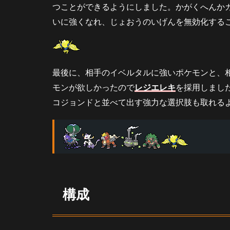
つことができるようにしました。かがくへんか
対カ
イオ
いに強くなれ、じょおうのいげんを無効化する
ーガ
4.5
対グ
ラー
最後に、相手のイベルタルに強いポケモンと、相
ドン
モンが欲しかったので
レジエレキ
を採用しまし
4.6
コジョンドと並べて出す強力な選択肢も取れる
対ト
リッ
クル
ーム
5
さ
い
構成
ご
に
6