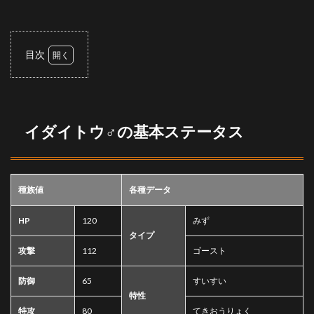
目次
1
イダ
イト
ウ♂
の基
イダイトウ♂の基本ステータス
本ス
テー
タス
2
種族値
各種データ
特徴
3
HP
120
みず
技
タイプ
攻撃
112
ゴースト
4
持ち
防御
65
すいすい
物
特性
5
特攻
80
てきおうりょく