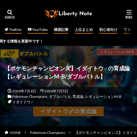
Twitter
YouTube
構築記事
上位まとめ
初心者向け
てるチ
更新中です！
【ポケモンチャンピオンズ】イダイトウ♂の育成論
【レギュレーションM-B/ダブルバトル】
2026年7月4日
2026年7月5日
Pokémon Champions
,
ダブルバトル
,
育成論
,
レギュレーションM-B
イダイトウ♂
HOME
Pokémon Champions
【ポケモンチャンピオンズ】イダイト