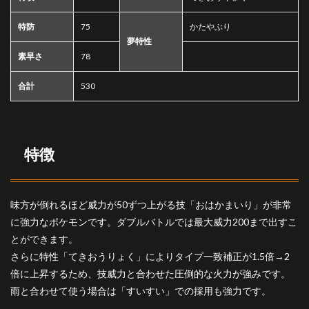
型の
紹介
特防
75
かたやぶり
夢特性
素早さ
78
合計
530
特徴
味方が倒れるほど威力が50ずつ上がる技「おはかまいり」が非常
に強力なポケモンです。ダブルバトルでは最大威力200まで出すこ
とができます。
さらに特性「てきおうりょく」によりタイプ一致補正が1.5倍→2
倍に上昇するため、技威力と合わせた圧倒的な火力が強みです。
雨と合わせて使う場合は「すいすい」での採用も強力です。