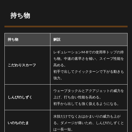
持ち物
持ち物
解説
レギュレーションM-Bでの使用率トップの持
ち物。中速の素早さを補い、スイープ性能を
こだわりスカーフ
高める。
初手で出してクイックターンで下がる動きも
強力。
ウェーブタックルとアクアジェットの威力を
しんぴのしずく
上げ、打ち合い性能を高める。
初手から出しても強く扱えるようになる。
水技だけでなくおはかまいりの威力も上が
いのちのたま
る。ダメージが痛いため、しんぴのしずくと
は一長一短。