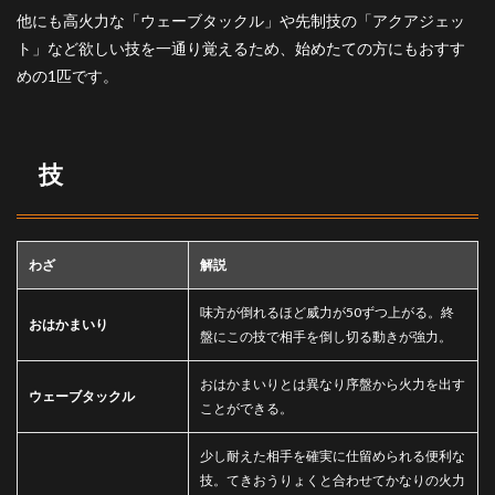
他にも高火力な「ウェーブタックル」や先制技の「アクアジェッ
ト」など欲しい技を一通り覚えるため、始めたての方にもおすす
めの1匹です。
技
わざ
解説
味方が倒れるほど威力が50ずつ上がる。終
おはかまいり
盤にこの技で相手を倒し切る動きが強力。
おはかまいりとは異なり序盤から火力を出す
ウェーブタックル
ことができる。
少し耐えた相手を確実に仕留められる便利な
技。てきおうりょくと合わせてかなりの火力