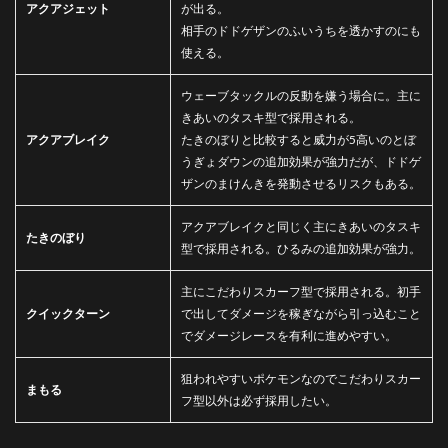
アクアジェット
が出る。
相手のドドゲザンのふいうちを透かすのにも
使える。
ウェーブタックルの反動を嫌う場合に。主に
きあいのタスキ型で採用される。
アクアブレイク
たきのぼりと比較すると威力が5高いのとぼ
うぎょダウンの追加効果が強力だが、ドドゲ
ザンのまけんきを発動させるリスクもある。
アクアブレイクと同じく主にきあいのタスキ
たきのぼり
型で採用される。ひるみの追加効果が強力。
主にこだわりスカーフ型で採用される。初手
クイックターン
で出してダメージを稼ぎながら引っ込むこと
でダメージレースを有利に進めやすい。
狙われやすいポケモンなのでこだわりスカー
まもる
フ型以外は必ず採用したい。