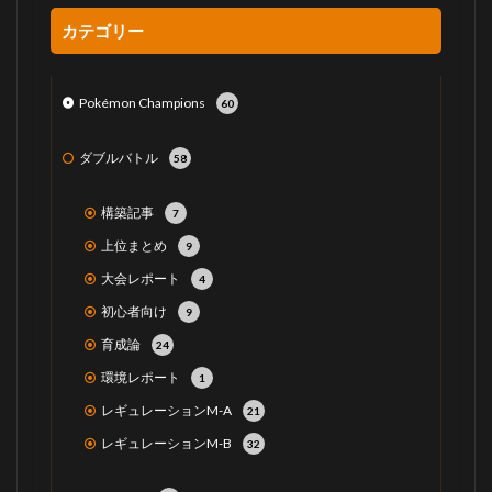
カテゴリー
Pokémon Champions
60
ダブルバトル
58
構築記事
7
上位まとめ
9
大会レポート
4
初心者向け
9
育成論
24
環境レポート
1
レギュレーションM-A
21
レギュレーションM-B
32