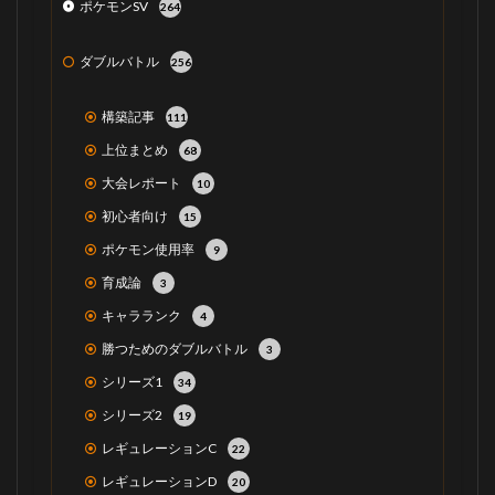
ポケモンSV
264
ダブルバトル
256
構築記事
111
上位まとめ
68
大会レポート
10
初心者向け
15
ポケモン使用率
9
育成論
3
キャラランク
4
勝つためのダブルバトル
3
シリーズ1
34
シリーズ2
19
レギュレーションC
22
レギュレーションD
20