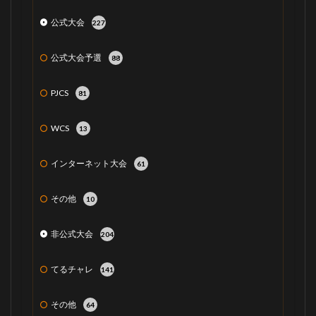
公式大会
227
公式大会予選
88
PJCS
81
WCS
13
インターネット大会
61
その他
10
非公式大会
204
てるチャレ
141
その他
64