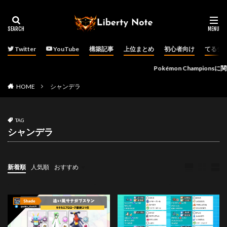
Twitter
YouTube
構築記事
上位まとめ
初心者向け
てるチ
Pokémon Championsに関す
HOME
シャンデラ
TAG
シャンデラ
新着順
人気順
おすすめ
ダブルバトル
その他