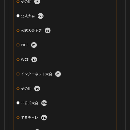
その他
9
公式大会
227
公式大会予選
88
PJCS
81
WCS
13
インターネット大会
61
その他
10
非公式大会
204
てるチャレ
141