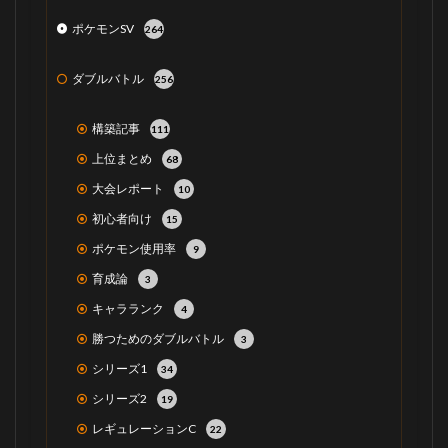
ポケモンSV
264
ダブルバトル
256
構築記事
111
上位まとめ
68
大会レポート
10
初心者向け
15
ポケモン使用率
9
育成論
3
キャラランク
4
勝つためのダブルバトル
3
シリーズ1
34
シリーズ2
19
レギュレーションC
22