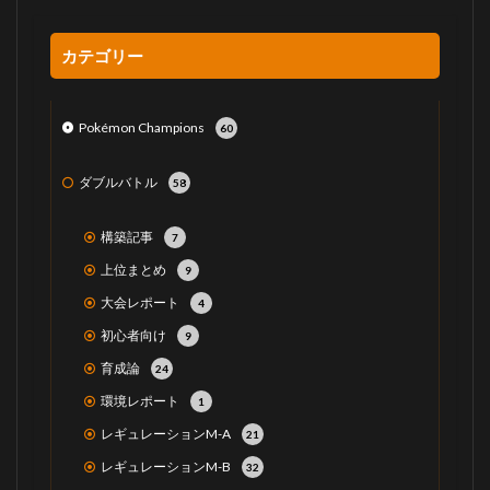
カテゴリー
Pokémon Champions
60
ダブルバトル
58
構築記事
7
上位まとめ
9
大会レポート
4
初心者向け
9
育成論
24
環境レポート
1
レギュレーションM-A
21
レギュレーションM-B
32