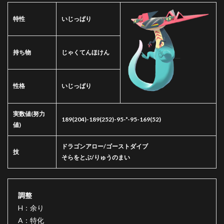
特性
いじっぱり
持ち物
じゃくてんほけん
性格
いじっぱり
実数値
(努力
189(204)-189(252)-95-*-95-169(52)
値)
ドラゴンアロー/ゴーストダイブ
技
そらをとぶ/りゅうのまい
調整
H：余り
A：特化