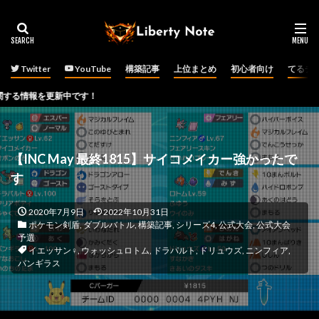
Twitter
YouTube
構築記事
上位まとめ
初心者向け
てるチ
更新中です！
【INC May 最終1815】サイコメイカー強かったで
す
2020年7月9日
2022年10月31日
ポケモン剣盾
,
ダブルバトル
,
構築記事
,
シリーズ4
,
公式大会
,
公式大会
予選
イエッサン♀
,
ウォッシュロトム
,
ドラパルト
,
ドリュウズ
,
ニンフィア
,
バンギラス