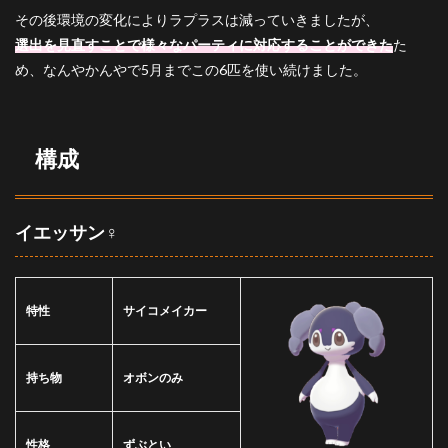
り
その後環境の変化によりラプラスは減っていきましたが、
選出を見直すことで様々なパーティに対応することができた
た
4.1
基本
め、なんやかんやで5月までこの6匹を使い続けました。
選出
4.2
対ト
構成
リッ
クル
ーム
4.3
イエッサン♀
対晴
れ
パ、
ドラ
特性
サイコメイカー
パル
ト+ル
カリ
オ
持ち物
オボンのみ
5
さい
ごに
性格
ずぶとい