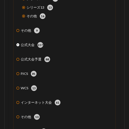
シリーズ13
13
その他
16
その他
9
公式大会
227
公式大会予選
88
PJCS
81
WCS
13
インターネット大会
61
その他
10