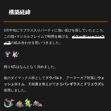
フィ
ア
構築経緯
3.3
ドラ
パル
ト
3月中旬にラプラス入りパーティに強い並びを探していたところ、
3.4
この指+マジカルフレイムで時間を稼げる、
イエッサン♀+ニンフ
ロト
ィア
の組み合わせを思いつきました。
ム水
3.5
バン
ギラ
残り4匹はなんとなく決めました。
ス
3.6
仮のダイマックス枠として
ドラパルト
、アーマーガア対策に
ウォ
ドリ
ッシュロトム
、天候書き換えができる
バンギラス
と
ドリュウズ
を
ュウ
ズ
採用しました。
4
選出
と立
ち回