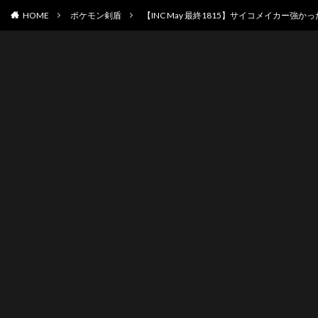
HOME
ポケモン剣盾
【INC May 最終1815】サイコメイカー強か