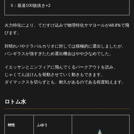
S：最速100族抜き+2
火力特化により、てだすけ込みで物理特化サマヨールが68.8%で飛
びます。
対晴れパやドラパルカリオに対しては積極的に選出しましたが、
バンギラスが強すぎたため選出機会はやや少なめでした。
イエッサンとニンフィアに飛んでくるバークアウトを読み、
じゃくてんほけんを発動させていく動きもできます。
ダイマックスを切らずとも、耐久があるのである程度戦えます。
ロトム水
特性
ふゆう