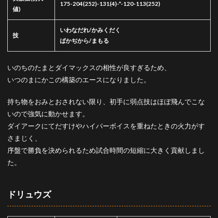
175-204(252)-131(4)-*-120-113(252)
値)
いわなだれ/かみくだく
技
ばかぢから/まもる
いのちのたまとダイマックスの相性が良すぎるため、
いつのまにかこの構築のエースになりました。
持ち物をおみとおされない限り、初手に弱点技はほぼ飛んでこな
いので強気に動かせます。
ダイアークにてだすけやハイパーボイスを重ねたときの火力がす
さまじく、
序盤で勝負を決められるため試合時間の短縮に大きく貢献しまし
た。
ドリュウズ