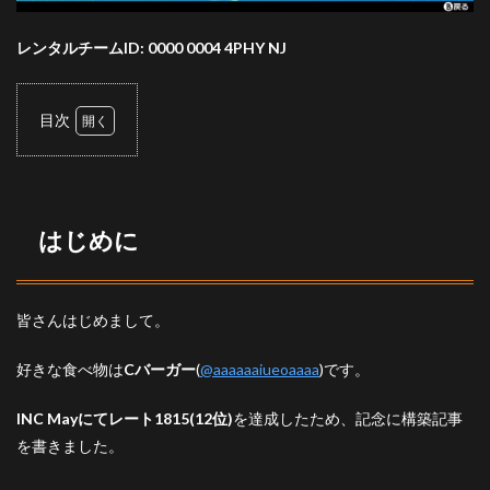
レンタルチームID: 0000 0004 4PHY NJ
目次
1
はじ
めに
2
はじめに
構築
経緯
3
皆さんはじめまして。
構成
3.1
好きな食べ物は
Cバーガー
(
@aaaaaaiueoaaaa
)です。
イエ
ッサ
INC Mayにてレート1815(12位)
を達成したため、記念に構築記事
ン♀
を書きました。
3.2
ニン