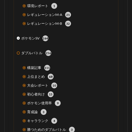
環境レポート
1
レギュレーションM-A
21
レギュレーションM-B
32
ポケモンSV
264
ダブルバトル
256
構築記事
111
上位まとめ
68
大会レポート
10
初心者向け
15
ポケモン使用率
9
育成論
3
キャラランク
4
勝つためのダブルバトル
3