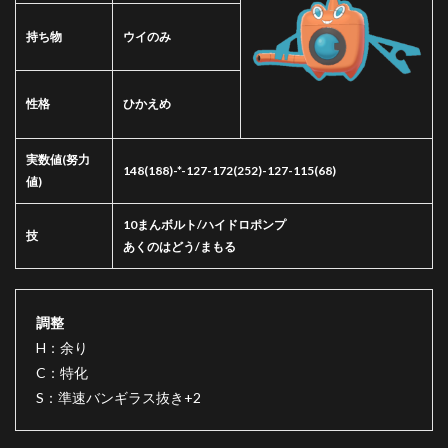
持ち物
ウイのみ
性格
ひかえめ
実数値
(努力
148(188)-*-127-172(252)-127-115(68)
値)
10まんボルト/ハイドロポンプ
技
あくのはどう/まもる
調整
H：余り
C：特化
S：準速バンギラス抜き+2