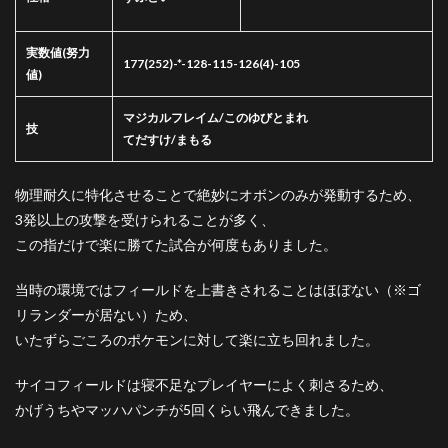
6
パー
実数値
(努力
ティ
177(252)-*-128-115-126(4)-105
値)
作成
者
マジカルフレイム/このゆびとまれ
技
てだすけ/まもる
物理耐久に特化させることで絶妙にオボンのみが発動するため、
3発以上の攻撃を受けられることが多く、
この指だけで楽に勝てた試合が何度もありました。
当時の環境ではフィールドを上書きされることはほぼない（※ゴ
リランダーが居ない）ため、
いたずらごころのポケモンに対して楽に立ち回れました。
サイコフィールドは寝不足なプレイヤーによく刺さるため、
かげうちやマッハパンチが5回くらい飛んできました。