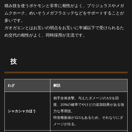
積み技を使うポケモンと非常に相性がよく、ブリジュラスやメガ
ムクホーク、めいそうメガフラエッテなどをサポートすることが
多いです。
ガオガエンとはお互いの弱点をお互いに半減以下で受けられるた
め交代の相性がよく、同時採用が主流です。
技
わざ
解説
相手全体攻撃、与えたダメージの1/2を回
復、20%の確率でやけどの追加効果がある強
シャカシャカほう
力な専用技。
特攻種族値が121もあるため、それなりにダ
メージが出る。