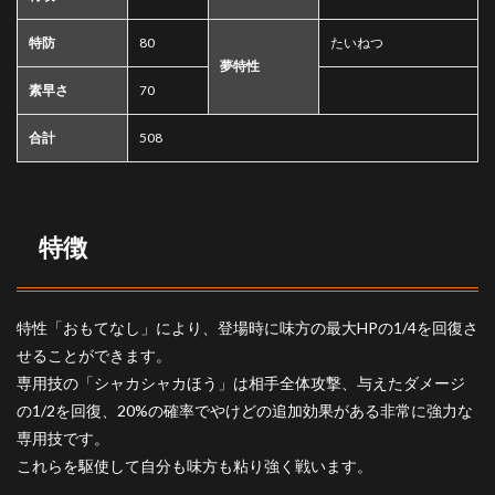
型の
紹介
特防
80
たいねつ
夢特性
素早さ
70
合計
508
特徴
特性「おもてなし」により、登場時に味方の最大HPの1/4を回復さ
せることができます。
専用技の「シャカシャカほう」は相手全体攻撃、与えたダメージ
の1/2を回復、20%の確率でやけどの追加効果がある非常に強力な
専用技です。
これらを駆使して自分も味方も粘り強く戦います。