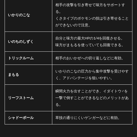
相手の攻撃を引き寄せて味方をサポートす
る。
いかりのこな
くさタイプのポケモンの技は引き寄せること
ができないので注意。
自分と味方の最大HPの1/4を回復させる。
いのちのしずく
味方がまもるを使っていても回復できる。
トリックルーム
相手のおいかぜへの切り返しなどに有効。
いかりのこなの圧力から集中攻撃を受けやす
まもる
く、アドバンテージを狙いやすい。
瞬間火力を出すことができ、イダイトウ♂を
リーフストーム
一撃で倒すことができるなどのメリットがあ
る。
シャドーボール
草技の通りにくいゲンガーなどに有効。