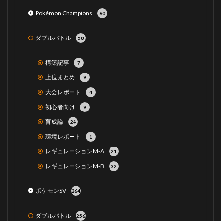
Pokémon Champions
60
ダブルバトル
58
構築記事
7
上位まとめ
9
大会レポート
4
初心者向け
9
育成論
24
環境レポート
1
レギュレーションM-A
21
レギュレーションM-B
32
ポケモンSV
264
ダブルバトル
256