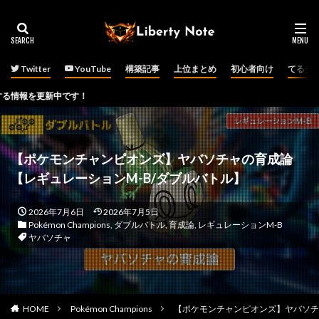
Twitter
YouTube
構築記事
上位まとめ
初心者向け
てるチ
新中です！
【ポケモンチャンピオンズ】ヤバソチャの育成論
【レギュレーションM-B/ダブルバトル】
2026年7月6日
2026年7月5日
Pokémon Champions
,
ダブルバトル
,
育成論
,
レギュレーションM-B
ヤバソチャ
HOME
Pokémon Champions
【ポケモンチャンピオンズ】ヤバソチ