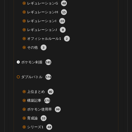
レギュレーションG
48
レギュレーションH
15
レギュレーションI
20
レギュレーションJ
8
オフィシャルルール1
2
その他
3
ポケモン剣盾
581
ダブルバトル
574
上位まとめ
82
構築記事
270
ポケモン使用率
99
育成論
33
シリーズ1
48