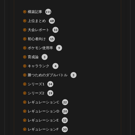
構築記事
111
上位まとめ
68
大会レポート
10
初心者向け
15
ポケモン使用率
9
育成論
3
キャラランク
4
勝つためのダブルバトル
3
シリーズ1
34
シリーズ2
19
レギュレーションC
22
レギュレーションD
20
レギュレーションE
12
レギュレーションF
30