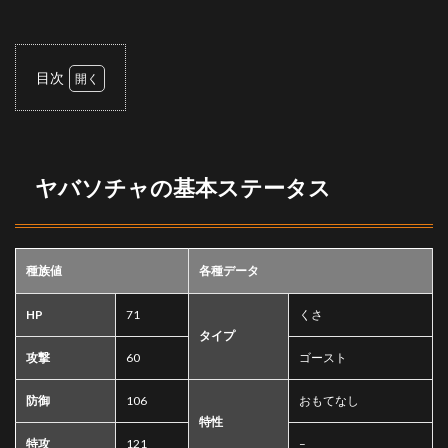
目次
1
ヤバ
ソチ
ャの
基本
ヤバソチャの基本ステータス
ステ
ータ
ス
2
種族値
各種データ
特徴
3
HP
71
くさ
技
タイプ
攻撃
60
ゴースト
4
持ち
防御
106
おもてなし
物
特性
5
特攻
121
–