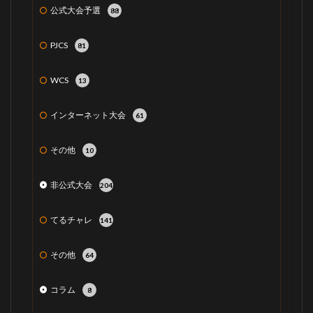
公式大会予選
88
PJCS
81
WCS
13
インターネット大会
61
その他
10
非公式大会
204
てるチャレ
141
その他
64
コラム
8