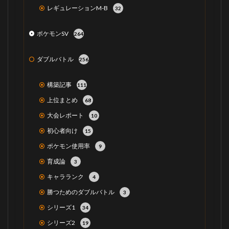
レギュレーションM-B
32
ポケモンSV
264
ダブルバトル
256
構築記事
111
上位まとめ
68
大会レポート
10
初心者向け
15
ポケモン使用率
9
育成論
3
キャラランク
4
勝つためのダブルバトル
3
シリーズ1
34
シリーズ2
19