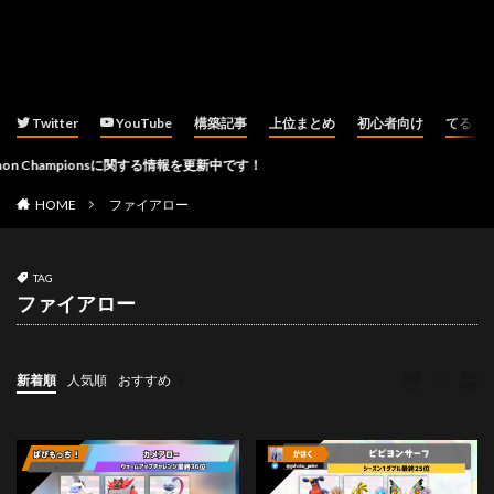
Twitter
YouTube
構築記事
上位まとめ
初心者向け
てるチ
hampionsに関する情報を更新中です！
HOME
ファイアロー
TAG
ファイアロー
新着順
人気順
おすすめ
ダブルバトル
その他