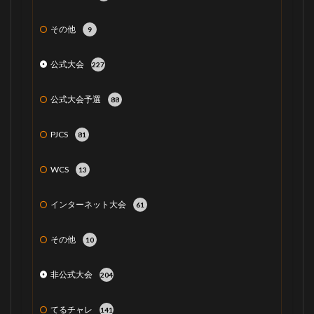
その他
9
公式大会
227
公式大会予選
88
PJCS
81
WCS
13
インターネット大会
61
その他
10
非公式大会
204
てるチャレ
141