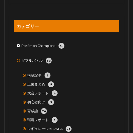
カテゴリー
Pokémon Champions
60
ダブルバトル
58
構築記事
7
上位まとめ
9
大会レポート
4
初心者向け
9
育成論
24
環境レポート
1
レギュレーションM-A
21