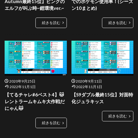
Autumn最終15位】ピンクの
でのポケモン使用率！(シーズ
エルフが叫ぶ時~鎧環境ver.~
ン10まとめ)
続きを読む
続きを読む
2020年9月25日
2020年9月11日
2022年11月1日
2022年11月1日
【てるチャレ#6ベスト4】🐱
【S9ダブル最終15位】対面特
レントラームキムキ大作戦だ
化ジュラキッス
にゃん🐱
続きを読む
続きを読む