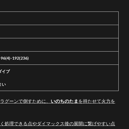
-96(4)-192(236)
ダイブ
まい
ドラグーンで倒すために、
いのちのたま
を持たせて火力を
く処理できる点やダイマックス後の展開に繋げやすい点