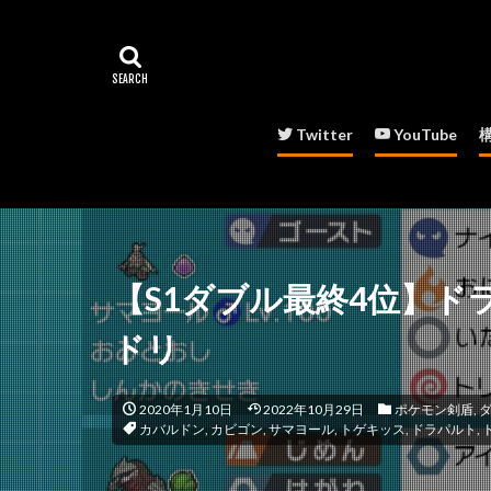
Twitter
YouTube
【S1ダブル最終4位】ド
ドリ
2020年1月10日
2022年10月29日
ポケモン剣盾
,
カバルドン
,
カビゴン
,
サマヨール
,
トゲキッス
,
ドラパルト
,