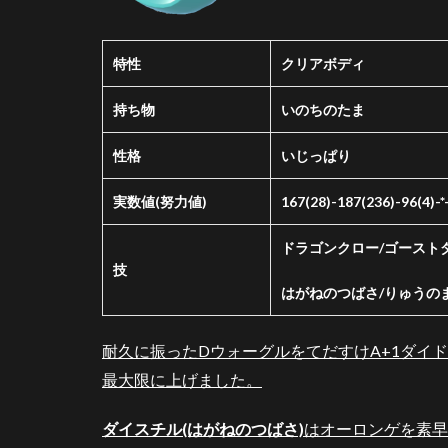
お
わ
り
特性
クリアボディ
に
6
持ち物
いのちのたま
参
考
性格
いじっぱり
リ
ン
実数値(努力値)
167(28)-187(236)-96(4)-*
ク
7
ドラゴンクロー/ゴースト
技
パ
ー
はがねのつばさ/りゅうの
テ
ィ
耐久に振ったDウォーグルをてだすけA+1ダイ
作
成
最大限に上げました。
者
ダイスチル(はがねのつばさ)
はオーロンゲを素早