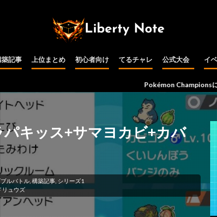
構築記事
上位まとめ
初心者向け
てるチャレ
公式大会
イ
公式大会予選
インターネット
PJCS
WCS
その他
Pokémon Championsに関する情
ラパキッス+サマヨカビ+カバ
ダブルバトル
,
構築記事
,
シリーズ1
ドリュウズ