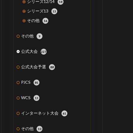
シリーズ12/14
58
シリーズ13
13
その他
16
その他
9
公式大会
227
公式大会予選
88
PJCS
81
WCS
13
インターネット大会
61
その他
10