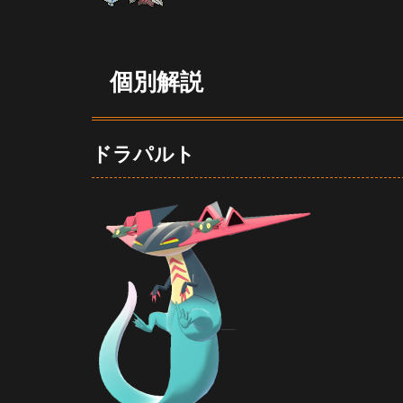
3.6
カバ
ルド
ン
個別解説
4
選
出
ドラパルト
4.1
選出
①
4.2
選出
②
4.3
選出
③
5