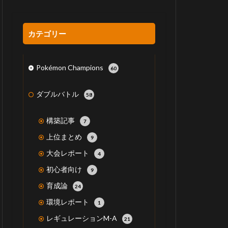
カテゴリー
Pokémon Champions
60
ダブルバトル
58
構築記事
7
上位まとめ
9
大会レポート
4
初心者向け
9
育成論
24
環境レポート
1
レギュレーションM-A
21