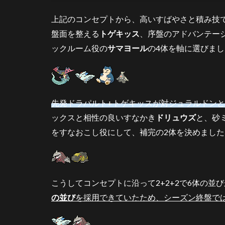
ドラ
パル
上記のコンセプトから、高いすばやさと積み技
ト
盤面を整える
トゲキッス
、序盤のアドバンテー
3.2
ックルーム役の
サマヨール
の4体を軸に選びま
トゲ
キッ
ス
3.3
先発ドラパルト+トゲキッスが対ジュラルドン
カビ
ゴン
ックスと相性の良いすなかき
ドリュウズ
と、砂
をすなおこし役にして、補完の2体を決めました
3.4
サマ
ヨー
ル
こうしてコンセプトに沿って2+2+2で6体の並
3.5
ドリ
の並び
を採用できていたため、シーズン終盤で
ュウ
ズ