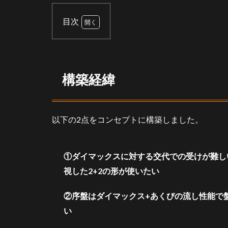
目次
1
は
じ
め
構築経緯
に
2
構
以下の2点をコンセプトに構築しました。
築
経
緯
①ダイマックスに対する交代での受けが難し
3
視した2+2の形が使いたい
個
別
解
②序盤はダイマックス+あくびの流し性能で
説
い
3.1