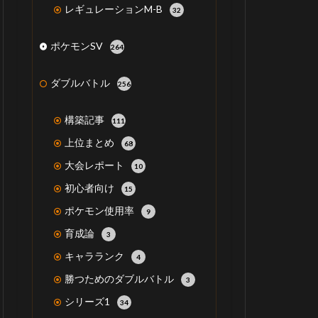
レギュレーションM-B
32
ポケモンSV
264
ダブルバトル
256
構築記事
111
上位まとめ
68
大会レポート
10
初心者向け
15
ポケモン使用率
9
育成論
3
キャラランク
4
勝つためのダブルバトル
3
シリーズ1
34