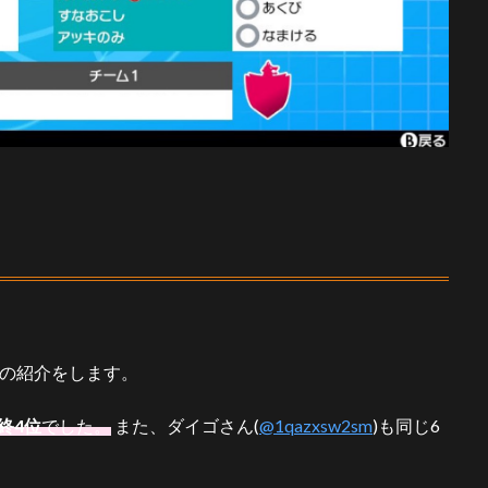
築の紹介をします。
終4位
でした。
また、ダイゴさん(
@1qazxsw2sm
)も同じ6