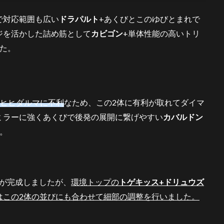
で対応範囲も広い
ドラパルト
+あくびとこのゆびとまれで
ジを活かした詰め筋として
カビゴン
+単体性能の高いトリ
した。
とヒヒダルマに不利
なため、この2体に有利が取れてダイマ
ミラーに強くあくびで後発の展開に繋げやすい
カバルドン
。
びが完成しましたが、
環境トップの
トゲキッス+ドリュウズ
はこの2体の並びにも合わせて細部の調整を行いました。