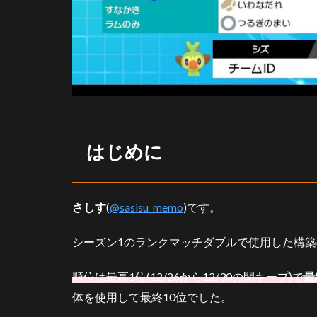
はじめに
さしす
(
@sasisu_memo
)です。
シーズン1のランクマッチダブルで使用した構
順位は最高1位(12/26から12/30の間キープ)で
最
体を使用して最終10位でした。