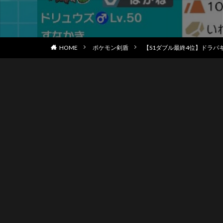
HOME
ポケモン剣盾
【S1ダブル最終4位】ドラパ