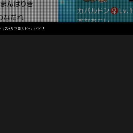
キッス+サマヨカビ+カバドリ