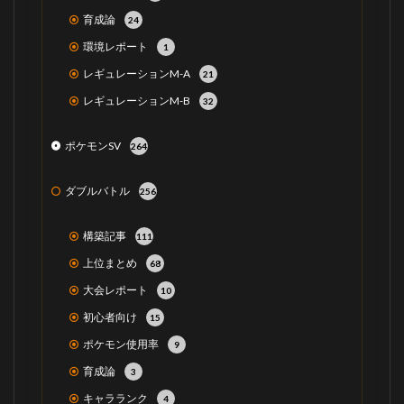
育成論
24
環境レポート
1
レギュレーションM-A
21
レギュレーションM-B
32
ポケモンSV
264
ダブルバトル
256
構築記事
111
上位まとめ
68
大会レポート
10
初心者向け
15
ポケモン使用率
9
育成論
3
キャラランク
4