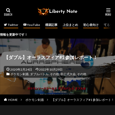
Twitter
YouTube
構築記事
上位まとめ
初心者向け
てるチ
Pok
【ダブル】オーラスフィア#1 参加レポート！
2020年2月24日
2022年10月29日
ポケモン剣盾
,
ダブルバトル
,
その他
,
非公式大会
,
その他
HOME
ポケモン剣盾
【ダブル】オーラスフィア#1 参加レポート！