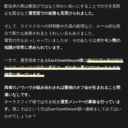
配信卓の席は横並びではなく向かい合いにすることでのぞき見防
止を図るなど
運営面での改善も見受けられました。
そして、スイスドローの対戦数や欠員の処理など、ルール的な部
分で新たな改善されるとうれしい点もありました。
運営の方もおっしゃっていましたが、そのあたりは
ポケモン勢の
知識が非常に求められています。
一方で、運営母体である
EastGeekSmash様
は
機材設営や配信関係
などのノウハウは非常に豊富で、
ポケモン界にはなかったものを
確実に持っています。
両者のノウハウが組み合わされば最強のオフ会が生まれること間
違いなしです。
オーラスフィア様では引き続き
運営メンバーの募集を行っていま
す。
我こそはという方はEasrGeekSmash様へ連絡をしてみてはい
かがでしょうか？