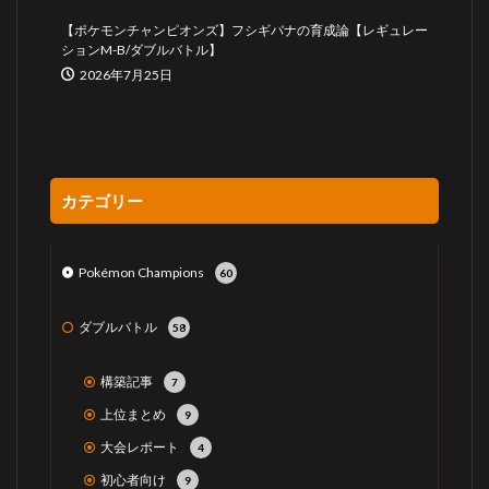
【ポケモンチャンピオンズ】フシギバナの育成論【レギュレー
ションM-B/ダブルバトル】
2026年7月25日
カテゴリー
Pokémon Champions
60
ダブルバトル
58
構築記事
7
上位まとめ
9
大会レポート
4
初心者向け
9