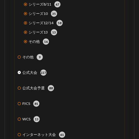
シリーズ8/11
67
シリーズ10
35
シリーズ12/14
58
シリーズ13
13
その他
16
その他
9
公式大会
227
公式大会予選
88
PJCS
81
WCS
13
インターネット大会
61