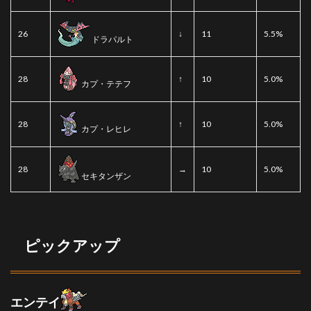
26
↓
11
5.5%
ドラパルト
28
↑
10
5.0%
カプ・テテフ
28
↑
10
5.0%
カプ・レヒレ
28
→
10
5.0%
セキタンザン
ピックアップ
エンテイ