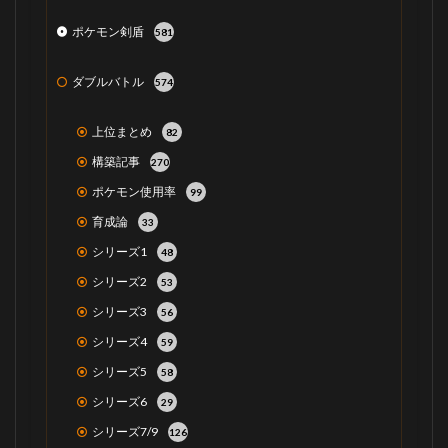
ポケモン剣盾
581
ダブルバトル
574
上位まとめ
82
構築記事
270
ポケモン使用率
99
育成論
33
シリーズ1
48
シリーズ2
53
シリーズ3
56
シリーズ4
59
シリーズ5
58
シリーズ6
29
シリーズ7/9
126