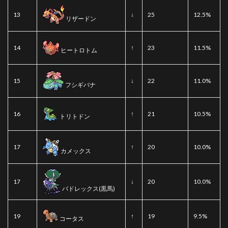
13
↓
25
12.5%
リザードン
14
↑
23
11.5%
ヒートロトム
15
↓
22
11.0%
フシギバナ
16
↑
21
10.5%
トリトドン
17
↑
20
10.0%
カメックス
17
↓
20
10.0%
バドレックス(黒馬)
19
↑
19
9.5%
コータス