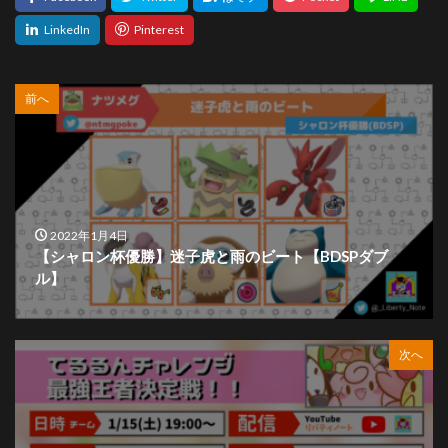
前へ
2022年1月4日
【シャロン杯優勝】迷子虎と雨のビート【BDSPダブ
ル】
次へ