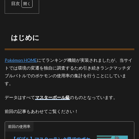
目次
1
はじ
めに
2
はじめに
ダブ
ルバ
トル
の使
Pokémon HOME
にてランキング機能が実装されましたが、当サイ
用率
トでは環境の変遷を独自に調査するため引き続きランクマッチダ
2.1
ブルバトルでのポケモンの使用率の集計を行うことにしていま
トッ
す。
プ30
3
データはすべて
マスターボール級
のものとなっています。
ピッ
クア
ップ
前回の記事もあわせてご覧ください！
3.1
前回の使用率
エン
テイ