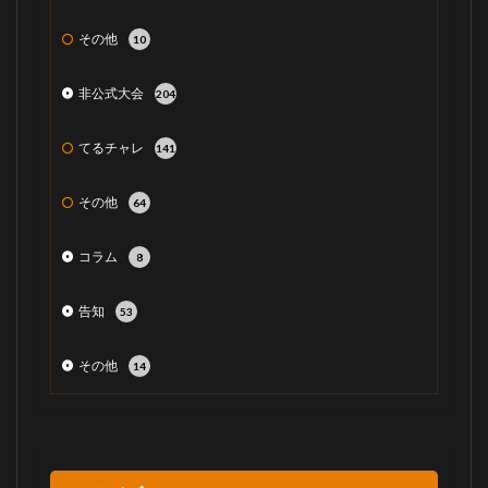
その他
10
非公式大会
204
てるチャレ
141
その他
64
コラム
8
告知
53
その他
14