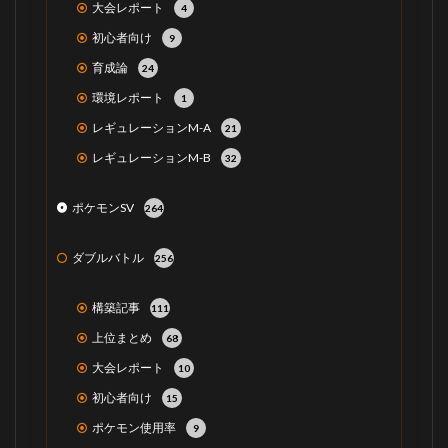
大会レポート
4
初心者向け
9
育成論
24
環境レポート
1
レギュレーションM-A
21
レギュレーションM-B
32
ポケモンSV
264
ダブルバトル
256
構築記事
111
上位まとめ
68
大会レポート
10
初心者向け
15
ポケモン使用率
9