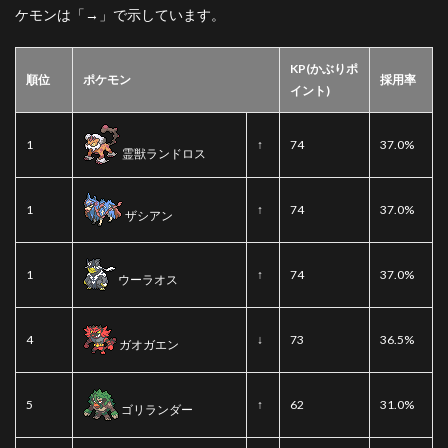
ケモンは「→」で示しています。
KP(かぶりポ
順位
ポケモン
採用率
イント)
1
↑
74
37.0%
霊獣ランドロス
1
↑
74
37.0%
ザシアン
1
↑
74
37.0%
ウーラオス
4
↓
73
36.5%
ガオガエン
5
↑
62
31.0%
ゴリランダー