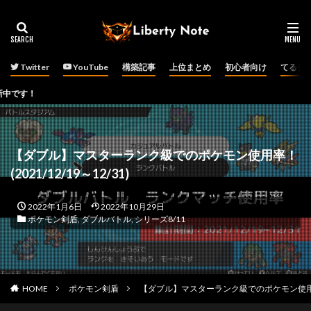
Twitter
YouTube
構築記事
上位まとめ
初心者向け
てるチ
Pok
【ダブル】マスターランク級でのポケモン使用率！
(2021/12/19～12/31)
2022年1月6日
2022年10月29日
ポケモン剣盾
,
ダブルバトル
,
シリーズ8/11
HOME
ポケモン剣盾
【ダブル】マスターランク級でのポケモン使用率！(2