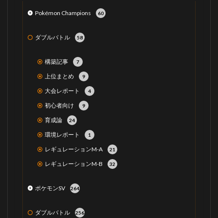
Pokémon Champions
60
ダブルバトル
58
構築記事
7
上位まとめ
9
大会レポート
4
初心者向け
9
育成論
24
環境レポート
1
レギュレーションM-A
21
レギュレーションM-B
32
ポケモンSV
264
ダブルバトル
256