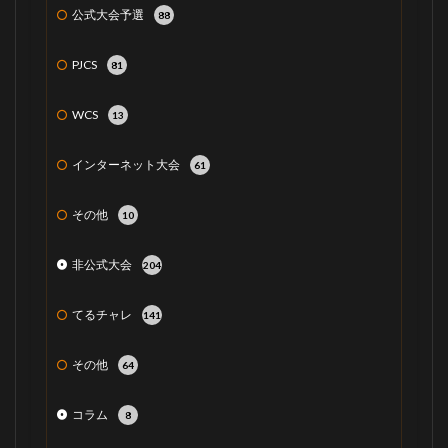
公式大会予選
88
PJCS
81
WCS
13
インターネット大会
61
その他
10
非公式大会
204
てるチャレ
141
その他
64
コラム
8