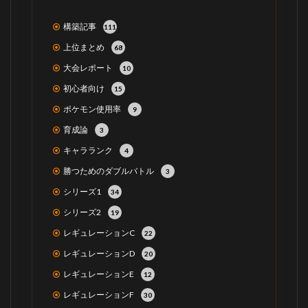
構築記事
111
上位まとめ
68
大会レポート
10
初心者向け
15
ポケモン使用率
9
育成論
3
キャラランク
4
勝つためのダブルバトル
3
シリーズ1
34
シリーズ2
19
レギュレーションC
22
レギュレーションD
20
レギュレーションE
12
レギュレーションF
30