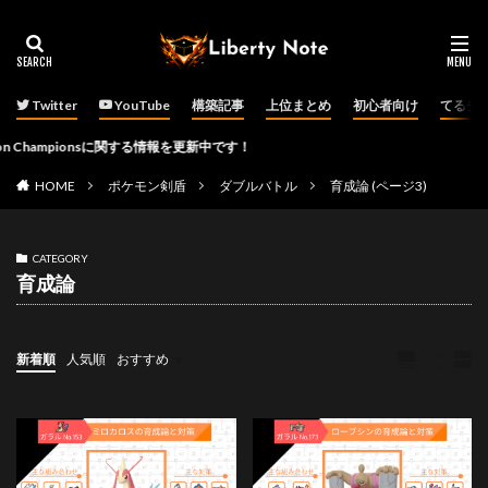
Twitter
YouTube
構築記事
上位まとめ
初心者向け
てるチ
ampionsに関する情報を更新中です！
HOME
ポケモン剣盾
ダブルバトル
育成論 (ページ3)
CATEGORY
育成論
新着順
人気順
おすすめ
ダブルバトル
その他