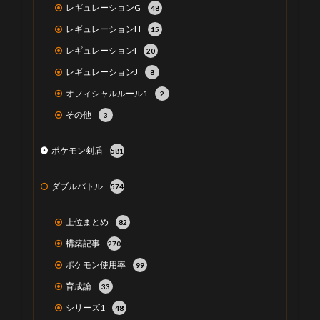
レギュレーションG
48
レギュレーションH
15
レギュレーションI
20
レギュレーションJ
8
オフィシャルルール1
2
その他
3
ポケモン剣盾
581
ダブルバトル
574
上位まとめ
82
構築記事
270
ポケモン使用率
99
育成論
33
シリーズ1
48